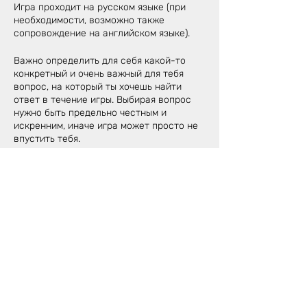
Игра проходит на русском языке (при
необходимости, возможно также
сопровождение на английском языке).
Важно определить для себя какой-то
конкретный и очень важный для тебя
вопрос, на который ты хочешь найти
ответ в течение игры. Выбирая вопрос
нужно быть предельно честным и
искренним, иначе игра может просто не
впустить тебя.
Тебе пригодится блокнот и ручка для
записей откровений, которые ты
получишь во время игры, а также для
предложенных ведущим заданий.
Для игры лучше всего использовать
компьютер, чтобы хорошо было видно
поле. Также, необходимо будет
приложение Telegram.
Стоимость игры 80€