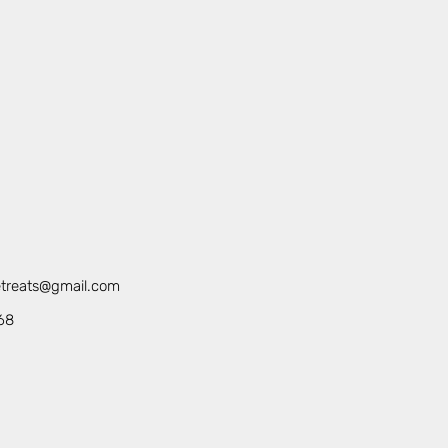
retreats@gmail.com
68