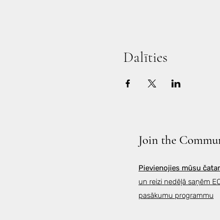
Dalīties
Join the Commu
Pievienojies mūsu čat
un reizi nedēļā saņēm 
pasākumu programmu