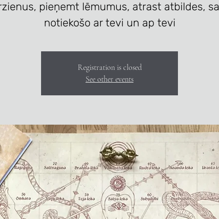
rzienus, pieņemt lēmumus, atrast atbildes, s
notiekošo ar tevi un ap tevi
Registration is closed
See other events