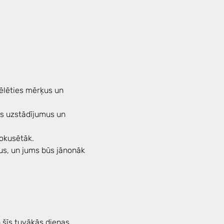
vēlēties mērķus un 
jos uzstādījumus un 
okusētāk. 
us, un jums būs jānonāk 
 šīs tuvākās dienas 