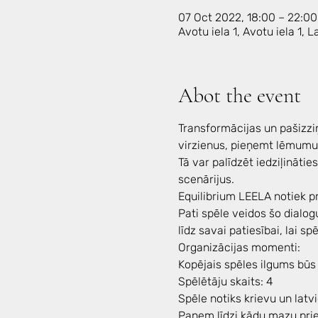
07 Oct 2022, 18:00 – 22:00
Avotu iela 1, Avotu iela 1, 
Abot the event
Transformācijas un pašizziņ
virzienus, pieņemt lēmumus,
Tā var palīdzēt iedziļinātie
scenārijus. 
Equilibrium LEELA notiek pr
Pati spēle veidos šo dialog
līdz savai patiesībai, lai spē
Organizācijas momenti:
Kopējais spēles ilgums būs 
Spēlētāju skaits: 4
Spēle notiks krievu un latv
Paņem līdzi kādu mazu priek