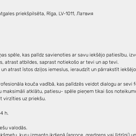
Latgales priekšpilsēta, Rīga, LV-1011, Латвия
as spēle, kas palīdz savienoties ar savu iekšējo patiesību, iz
 atrast atbildes, saprast notiekošo ar tevi un ap tevi. 
s un atrast īstos dziļos iemeslus, ieraudzīt un pārrakstīt iekšē
ofesionāla kouča vadībā, kas palīdzēs veidot dialogu ar sevi f
u maksimāli atklātu, patiesu- spēle pieņem tikai šos noteikum
t virzīties uz priekšu. 
4 h.
iešu valodās. 
šmetu, kuru izmanto ikdienā (aproce, gredzens vai līdzīgi) un