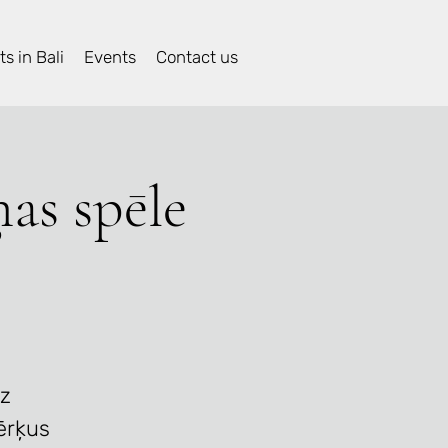
s in Bali
Events
Contact us
as spēle
dz
mērķus