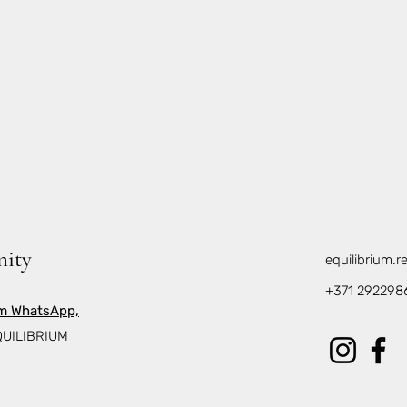
nity
equilibrium.
+371 292298
am WhatsApp,
EQUILIBRIUM