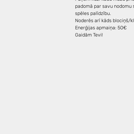
padomā par savu nodomu spēl
spēles palīdzību. 
Noderēs arī kāds blociņš/k
Enerģijas apmaiņa: 50€ 
Gaidām Tevi!