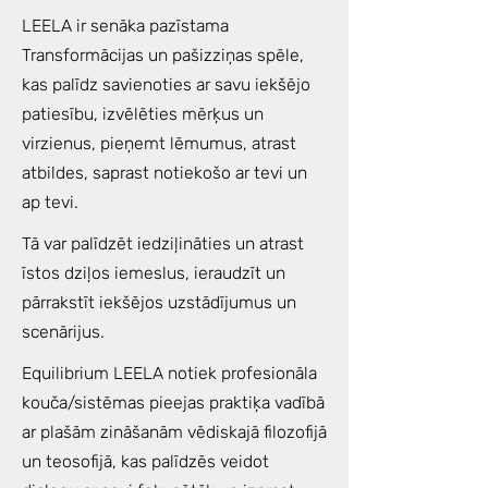
LEELA ir senāka pazīstama
Transformācijas un pašizziņas spēle,
kas palīdz savienoties ar savu iekšējo
patiesību, izvēlēties mērķus un
virzienus, pieņemt lēmumus, atrast
atbildes, saprast notiekošo ar tevi un
ap tevi.
Tā var palīdzēt iedziļināties un atrast
īstos dziļos iemeslus, ieraudzīt un
pārrakstīt iekšējos uzstādījumus un
scenārijus.
Equilibrium LEELA notiek profesionāla
kouča/sistēmas pieejas praktiķa vadībā
ar plašām zināšanām vēdiskajā filozofijā
un teosofijā, kas palīdzēs veidot