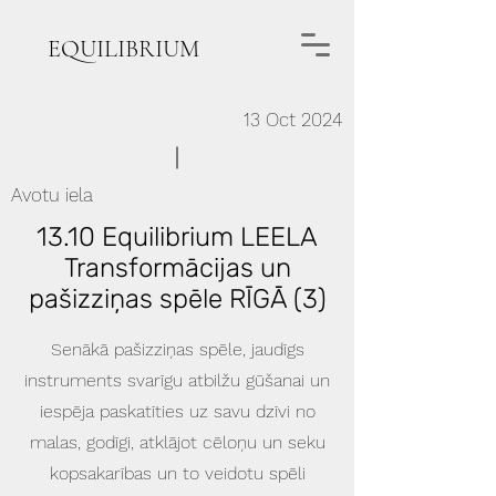
EQUILIBRIUM
13 Oct 2024
Avotu iela
13.10 Equilibrium LEELA
Transformācijas un
pašizziņas spēle RĪGĀ (3)
Senākā pašizziņas spēle, jaudīgs
instruments svarīgu atbilžu gūšanai un
iespēja paskatīties uz savu dzīvi no
malas, godīgi, atklājot cēloņu un seku
kopsakarības un to veidotu spēli