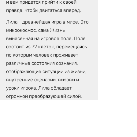
и вам придется прийти к своей
правде, чтобы двигаться вперед.
Лила - древнейшая игра в мире. Это
микрокосмос, сама Жизнь
вынесенная на игровое поле. Поле
состоит из 72 клеток, перемещаясь
по которым человек проживает
различные состояния сознания,
отображающие ситуации из жизни,
внутренние сценарии, вызовы и
уроки игрока. Лила обладает
огромной преобразующей силой,
которая может изменить твою
жизнь. Потому, что Лила- не просто
игра, это трансформационная
техника самопознания,