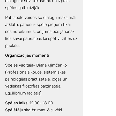
dialogu ar sevi fokusētāk un izprast
spēles gaitu dziļāk.
Pati spēle veidos šo dialogu maksimāli
atklātu, patiesu- spēle pieņem tikai
šos noteikumus, un jums būs jānonāk
līdz savai patiesībai, lai spēt virzīties uz
priekšu.
Organizācijas momenti
Spēles vadītāja- Diāna Kļimčenko
(Profesionālā kouče, sistēmiskās
psiholoģijas praktizētāja, jogas un
vēdiskās filozofijas pārzinātāja,
Equilibrium radītāja)
Spēles laiks:
12.00- 18.00
Spēlētāju skaits:
max. 6 cilvēki