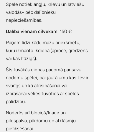
Spēle notiek angļu, krievu un latviešu
valodās- pēc dalībnieku
nepieciešamības.
Dalība vienam cilvēkam:
150 €
Paņem līdzi kādu mazu priekšmetu,
kuru izmanto ikdienā (aproce, gredzens
vai kas līdzīgs).
Šīs tuvākās dienas padomā par savu
nodomu spēlei, par jautājumu kas Tev ir
svarīgs un kā atrisināšanai vai
izprašanai vēlies tuvoties ar spēles
palīdzību.
Noderēs arī blociņš/klade un
pildspalva, pārdomu un atklāsmju
piefiksēšanai.