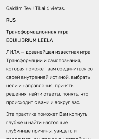
Gaidām Tevi! Tikai 6 vietas.
RUS
Трансформационная игра
EQUILIBRIUM LEELA
ЛИЛА — древнейшая известная игра
Трансформации и самопознания,
которая поможет вам соединиться со
своей внутренней истиной, выбрать
цели и направления, принять
решения, найти ответы, понять, что
происходит с вами и вокруг вас.
Эта практика поможет Вам копнуть
глубже и найти настоящие
глубинные причины, увидеть и