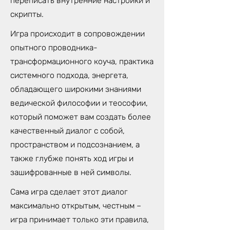
переписать внутренние настройки и
скрипты.
Игра происходит в сопровождении
опытного проводника-
трансформационного коуча, практика
системного подхода, энергета,
обладающего широкими знаниями
ведической философии и теософии,
который поможет вам создать более
качественный диалог с собой,
пространством и подсознанием, а
также глубже понять ход игры и
зашифрованные в ней символы.
Сама игра сделает этот диалог
максимально открытым, честным –
игра принимает только эти правила,