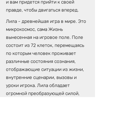
и вам придется прийти к своей
правде, чтобы двигаться вперед.
Лила - древнейшая игра в мире. Это
микрокосмос, сама Жизнь
вынесенная на игровое поле. Поле
состоит из 72 клеток, перемещаясь
по которым человек проживает
различные состояния сознания,
отображающие ситуации из жизни,
внутренние сценарии, вызовы и
уроки игрока. Лила обладает
огромной преобразующей силой,
которая может изменить твою
жизнь. Потому, что Лила- не просто
игра, это трансформационная
техника самопознания,