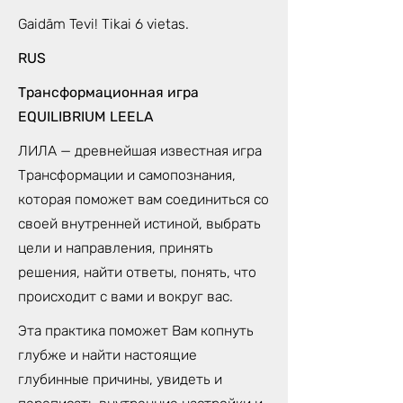
Gaidām Tevi! Tikai 6 vietas.
RUS
Трансформационная игра
EQUILIBRIUM LEELA
ЛИЛА — древнейшая известная игра
Трансформации и самопознания,
которая поможет вам соединиться со
своей внутренней истиной, выбрать
цели и направления, принять
решения, найти ответы, понять, что
происходит с вами и вокруг вас.
Эта практика поможет Вам копнуть
глубже и найти настоящие
глубинные причины, увидеть и