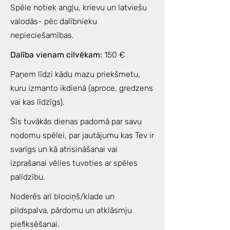
Spēle notiek angļu, krievu un latviešu
valodās- pēc dalībnieku
nepieciešamības.
Dalība vienam cilvēkam:
150 €
Paņem līdzi kādu mazu priekšmetu,
kuru izmanto ikdienā (aproce, gredzens
vai kas līdzīgs).
Šīs tuvākās dienas padomā par savu
nodomu spēlei, par jautājumu kas Tev ir
svarīgs un kā atrisināšanai vai
izprašanai vēlies tuvoties ar spēles
palīdzību.
Noderēs arī blociņš/klade un
pildspalva, pārdomu un atklāsmju
piefiksēšanai.