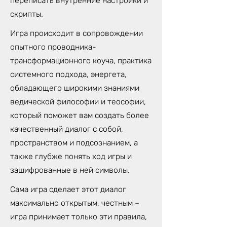
переписать внутренние настройки и
скрипты.
Игра происходит в сопровождении
опытного проводника-
трансформационного коуча, практика
системного подхода, энергета,
обладающего широкими знаниями
ведической философии и теософии,
который поможет вам создать более
качественный диалог с собой,
пространством и подсознанием, а
также глубже понять ход игры и
зашифрованные в ней символы.
Сама игра сделает этот диалог
максимально открытым, честным –
игра принимает только эти правила,