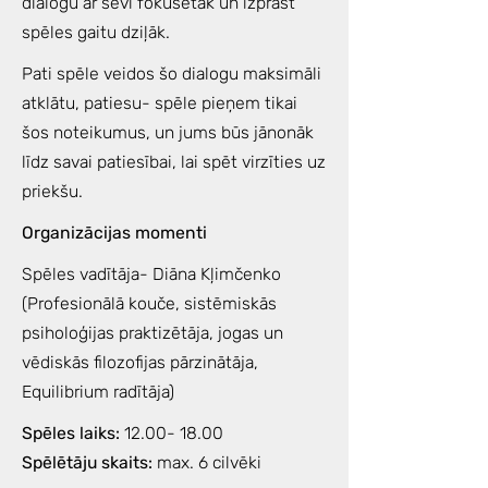
dialogu ar sevi fokusētāk un izprast
spēles gaitu dziļāk.
Pati spēle veidos šo dialogu maksimāli
atklātu, patiesu- spēle pieņem tikai
šos noteikumus, un jums būs jānonāk
līdz savai patiesībai, lai spēt virzīties uz
priekšu.
Organizācijas momenti
Spēles vadītāja- Diāna Kļimčenko
(Profesionālā kouče, sistēmiskās
psiholoģijas praktizētāja, jogas un
vēdiskās filozofijas pārzinātāja,
Equilibrium radītāja)
Spēles laiks:
12.00- 18.00
Spēlētāju skaits:
max. 6 cilvēki