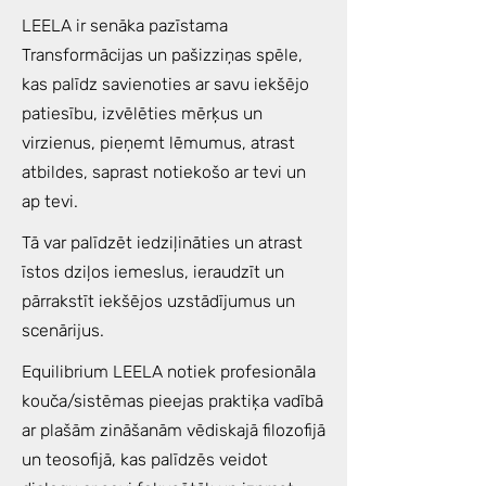
LEELA ir senāka pazīstama
Transformācijas un pašizziņas spēle,
kas palīdz savienoties ar savu iekšējo
patiesību, izvēlēties mērķus un
virzienus, pieņemt lēmumus, atrast
atbildes, saprast notiekošo ar tevi un
ap tevi.
Tā var palīdzēt iedziļināties un atrast
īstos dziļos iemeslus, ieraudzīt un
pārrakstīt iekšējos uzstādījumus un
scenārijus.
Equilibrium LEELA notiek profesionāla
kouča/sistēmas pieejas praktiķa vadībā
ar plašām zināšanām vēdiskajā filozofijā
un teosofijā, kas palīdzēs veidot