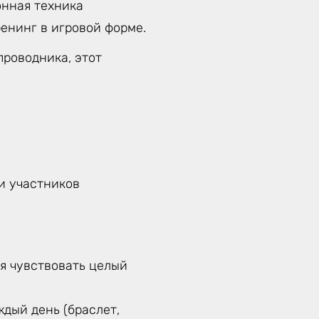
онная техника
енинг в игровой форме.
проводника, этот
ти участников
бя чувствовать целый
дый день (браслет,