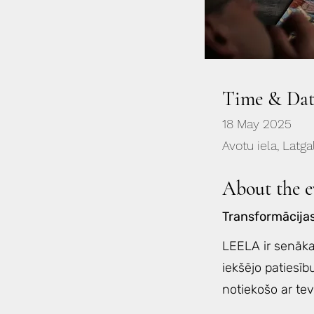
Time & Dat
18 May 2025
Avotu iela, Latga
About the e
Transformācija
LEELA ir senāka
iekšējo patiesīb
notiekošo ar tev