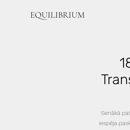
EQUILIBRIUM
1
Tran
Senākā paš
iespēja pask