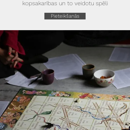
kopsakarības un to veidotu spēli
Pieteikšanās