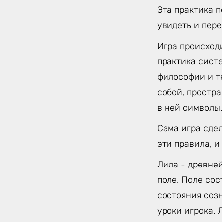
Эта практика 
увидеть и пер
Игра происход
практика сист
философии и т
собой, простр
в ней символы.
Сама игра сде
эти правила, и
Лила - древне
поле. Поле сос
состояния соз
уроки игрока.