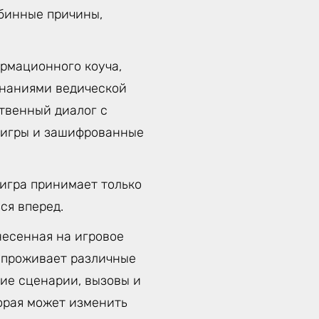
убинные причины,
рмационного коуча,
знаниями ведической
твенный диалог с
д игры и зашифрованные
 игра принимает только
ся вперед.
несенная на игровое
к проживает различные
ие сценарии, вызовы и
орая может изменить