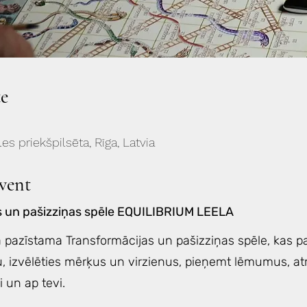
e
les priekšpilsēta, Rīga, Latvia
vent
s un pašizziņas spēle EQUILIBRIUM LEELA
 pazīstama Transformācijas un pašizziņas spēle, kas pa
u, izvēlēties mērķus un virzienus, pieņemt lēmumus, atr
i un ap tevi.