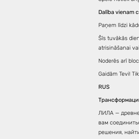
Dalība vienam c
Paņem līdzi kād
Šīs tuvākās die
atrisināšanai va
Noderēs arī blo
Gaidām Tevi! Tik
RUS
Трансформацио
ЛИЛА — древне
вам соединить
решения, найти