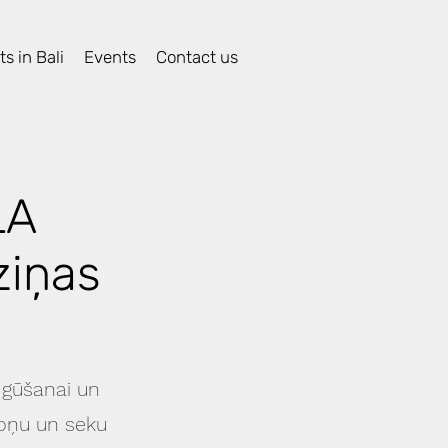
s in Bali
Events
Contact us
LA
ziņas
 gūšanai un
ēloņu un seku