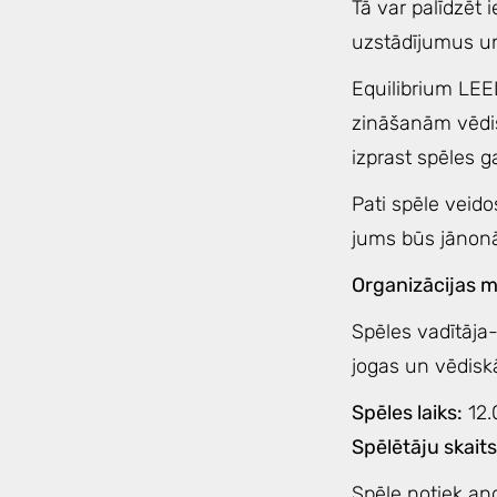
Tā var palīdzēt i
uzstādījumus un
Equilibrium LEE
zināšanām vēdisk
izprast spēles ga
Pati spēle veido
jums būs jānonāk 
Organizācijas 
Spēles vadītāja-
jogas un vēdiskās
Spēles laiks:
12.
Spēlētāju skaits
Spēle notiek an