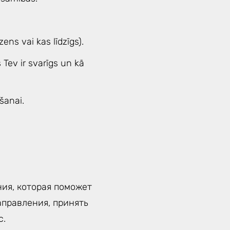
ns vai kas līdzīgs).
Tev ir svarīgs un kā
šanai.
ия, которая поможет
аправления, принять
с.