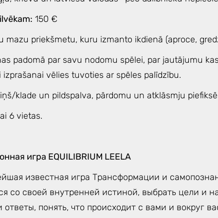
ilvēkam:
150 €
u mazu priekšmetu, kuru izmanto ikdienā (aproce, gredze
nas padomā par savu nodomu spēlei, par jautājumu kas 
i izprašanai vēlies tuvoties ar spēles palīdzību.
ciņš/klade un pildspalva, pārdomu un atklāsmju piefiksē
ai 6 vietas.
нная игра EQUILIBRIUM LEELA
йшая известная игра Трансформации и самопознан
ся со своей внутренней истиной, выбрать цели и н
 ответы, понять, что происходит с вами и вокруг ва