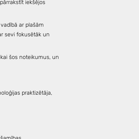
 pārrakstīt iekšējos
 vadībā ar plašām
 ar sevi fokusētāk un
tikai šos noteikumus, un
loģijas praktizētāja,
ešamības.