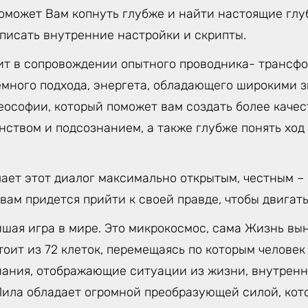
поможет Вам копнуть глубже и найти настоящие гл
еписать внутренние настройки и скрипты.
ит в сопровождении опытного проводника- трансфо
емного подхода, энергета, обладающего широкими 
еософии, который поможет вам создать более качес
анством и подсознанием, а также глубже понять хо
лает этот диалог максимально открытым, честным –
 вам придется прийти к своей правде, чтобы двигать
йшая игра в мире. Это микрокосмос, сама Жизнь вы
тоит из 72 клеток, перемещаясь по которым челове
нания, отображающие ситуации из жизни, внутренн
 Лила обладает огромной преобразующей силой, кот