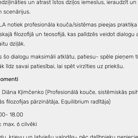
edziļināties un atrast īstos dziļos iemeslus, ieraudzīt un
 scenārijus.
LA notiek profesionāla kouča/sistēmas pieejas praktiķa
ajā filozofijā un teosofijā, kas palīdzēs veidot dialogu
itu dziļāk.
s šo dialogu maksimāli atklātu, patiesu- spēle pieņem 
līdz savai patiesībai, lai spēt virzīties uz priekšu.
momenti
 Diāna Kļimčenko (Profesionālā kouče, sistēmiskās psiho
 filozofijas pārzinātāja, Equilibrium radītāja)
00- 18.00
:
max. 6 cilvēki
gļu, krievu un latviešu valodās- pēc dalībnieku nepieci