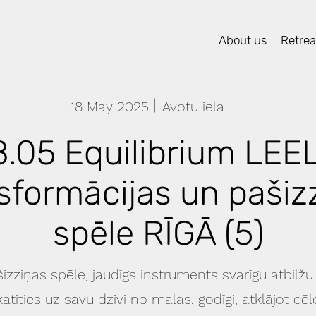
About us
Retreat
18 May 2025
Avotu iela
8.05 Equilibrium LEE
sformācijas un pašiz
spēle RĪGĀ (5)
izziņas spēle, jaudīgs instruments svarīgu atbilžu
atīties uz savu dzīvi no malas, godīgi, atklājot c