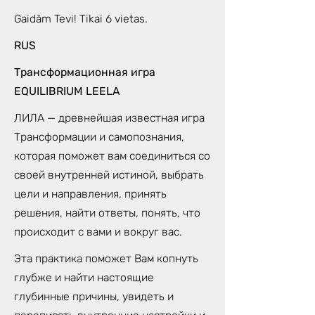
Gaidām Tevi! Tikai 6 vietas.
RUS
Трансформационная игра
EQUILIBRIUM LEELA
ЛИЛА — древнейшая известная игра
Трансформации и самопознания,
которая поможет вам соединиться со
своей внутренней истиной, выбрать
цели и направления, принять
решения, найти ответы, понять, что
происходит с вами и вокруг вас.
Эта практика поможет Вам копнуть
глубже и найти настоящие
глубинные причины, увидеть и