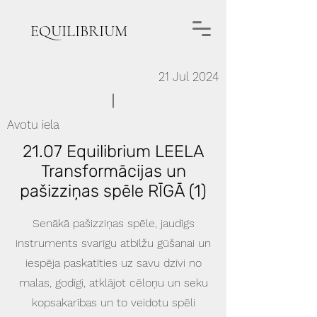
EQUILIBRIUM
21 Jul 2024
Avotu iela
21.07 Equilibrium LEELA
Transformācijas un
pašizziņas spēle RĪGĀ (1)
Senākā pašizziņas spēle, jaudīgs
instruments svarīgu atbilžu gūšanai un
iespēja paskatīties uz savu dzīvi no
malas, godīgi, atklājot cēloņu un seku
kopsakarības un to veidotu spēli