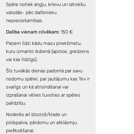
Spēle notiek angļu, krievu un latviešu
valodās- pēc dalībnieku
nepieciešamības.
Dalība vienam cilvēkam:
150 €
Paņem līdzi kādu mazu priekšmetu,
kuru izmanto ikdienā (aproce, gredzens
vai kas līdzīgs).
Šīs tuvākās dienas padomā par savu
nodomu spēlei, par jautājumu kas Tev ir
svarīgs un kā atrisināšanai vai
izprašanai vēlies tuvoties ar spēles
palīdzību.
Noderēs arī blociņš/klade un
pildspalva, pārdomu un atklāsmju
piefiksēšanai.