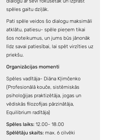
dialogu ar sevi fokusētāk un izprast
spēles gaitu dziļāk.
Pati spēle veidos šo dialogu maksimāli
atklātu, patiesu- spēle pieņem tikai
šos noteikumus, un jums būs jānonāk
līdz savai patiesībai, lai spēt virzīties uz
priekšu.
Organizācijas momenti
Spēles vadītāja- Diāna Kļimčenko
(Profesionālā kouče, sistēmiskās
psiholoģijas praktizētāja, jogas un
vēdiskās filozofijas pārzinātāja,
Equilibrium radītāja)
Spēles laiks:
12.00- 18.00
Spēlētāju skaits:
max. 6 cilvēki