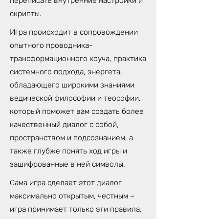
переписать внутренние настройки и
скрипты.
Игра происходит в сопровождении
опытного проводника-
трансформационного коуча, практика
системного подхода, энергета,
обладающего широкими знаниями
ведической философии и теософии,
который поможет вам создать более
качественный диалог с собой,
пространством и подсознанием, а
также глубже понять ход игры и
зашифрованные в ней символы.
Сама игра сделает этот диалог
максимально открытым, честным –
игра принимает только эти правила,