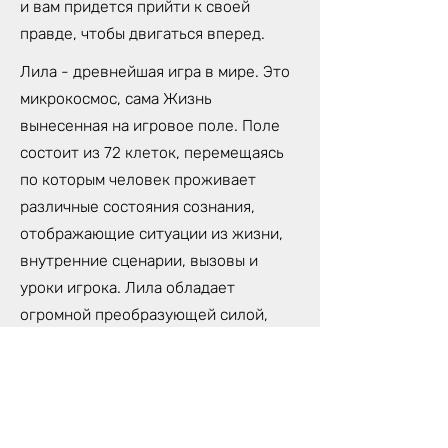
и вам придется прийти к своей
правде, чтобы двигаться вперед.
Лила - древнейшая игра в мире. Это
микрокосмос, сама Жизнь
вынесенная на игровое поле. Поле
состоит из 72 клеток, перемещаясь
по которым человек проживает
различные состояния сознания,
отображающие ситуации из жизни,
внутренние сценарии, вызовы и
уроки игрока. Лила обладает
огромной преобразующей силой,
которая может изменить твою
жизнь. Потому, что Лила- не просто
игра, это трансформационная
техника самопознания,