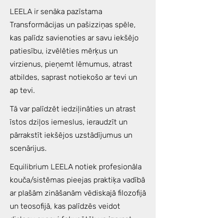
LEELA ir senāka pazīstama
Transformācijas un pašizziņas spēle,
kas palīdz savienoties ar savu iekšējo
patiesību, izvēlēties mērķus un
virzienus, pieņemt lēmumus, atrast
atbildes, saprast notiekošo ar tevi un
ap tevi.
Tā var palīdzēt iedziļināties un atrast
īstos dziļos iemeslus, ieraudzīt un
pārrakstīt iekšējos uzstādījumus un
scenārijus.
Equilibrium LEELA notiek profesionāla
kouča/sistēmas pieejas praktiķa vadībā
ar plašām zināšanām vēdiskajā filozofijā
un teosofijā, kas palīdzēs veidot