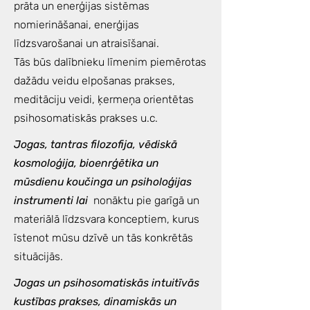
prāta un enerģijas sistēmas
nomierināšanai, enerģijas
līdzsvarošanai un atraisīšanai.
Tās būs dalībnieku līmenim piemērotas
dažādu veidu elpošanas prakses,
meditāciju veidi, ķermeņa orientētas
psihosomatiskās prakses u.c.
Jogas, tantras filozofija, vēdiskā
kosmoloģija, bioenrģētika un
mūsdienu koučinga un psiholoģijas
instrumenti lai
nonāktu pie garīgā un
materiālā līdzsvara konceptiem, kurus
īstenot mūsu dzīvē un tās konkrētās
situācijās.
Jogas un psihosomatiskās intuitīvās
kustības prakses, dinamiskās un