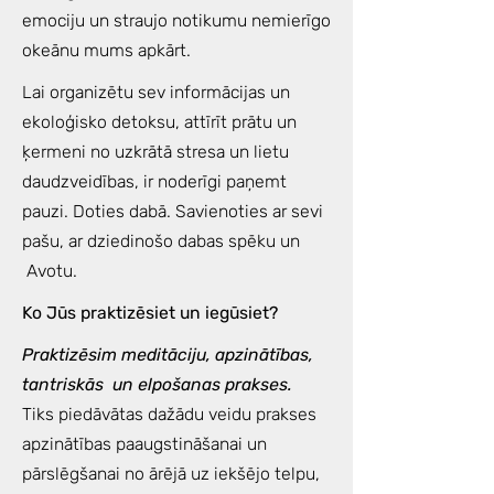
emociju un straujo notikumu nemierīgo
okeānu mums apkārt.
Lai organizētu sev informācijas un
ekoloģisko detoksu, attīrīt prātu un
ķermeni no uzkrātā stresa un lietu
daudzveidības, ir noderīgi paņemt
pauzi. Doties dabā. Savienoties ar sevi
pašu, ar dziedinošo dabas spēku un
Avotu.
Ko Jūs praktizēsiet un iegūsiet?
Praktizēsim meditāciju, apzinātības,
tantriskās un elpošanas prakses.
Tiks piedāvātas dažādu veidu prakses
apzinātības paaugstināšanai un
pārslēgšanai no ārējā uz iekšējo telpu,