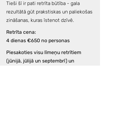
Tieši šī ir pati retrīta būtība - gala
rezultātā gūt prakstiskas un paliekošas
zināšanas, kuras īstenot dzīvē.
Retrīta cena:
4 dienas €650 no personas
Piesakoties visu līmeņu retrītiem
(jūnijā, jūlijā un septembrī) un
Equilibrium community- individuālā
atlaide
Tāpat, saskaņā ar Equilibrium filozofiju,
ja jūs jūtat impulsu, vēlmi,
nepieciešamību piedalīties retrītā, bet
cena priekš jums ir pa augstu - lūgums
vērsties personīgi, un mēs būsim
priecīgi atrast individuālu risinājumu.