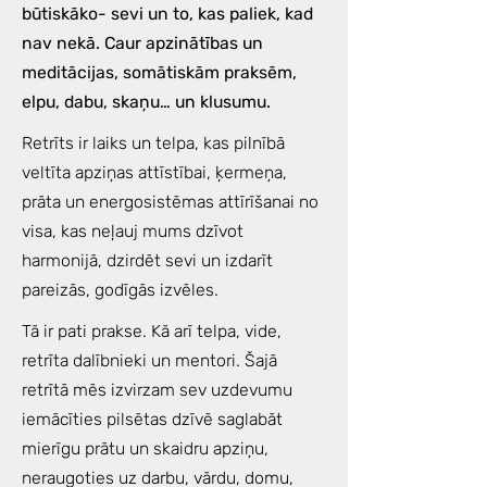
būtiskāko- sevi un to, kas paliek, kad
nav nekā. Caur apzinātības un
meditācijas, somātiskām praksēm,
elpu, dabu, skaņu… un klusumu.
Retrīts ir laiks un telpa, kas pilnībā
veltīta apziņas attīstībai, ķermeņa,
prāta un energosistēmas attīrīšanai no
visa, kas neļauj mums dzīvot
harmonijā, dzirdēt sevi un izdarīt
pareizās, godīgās izvēles.
Tā ir pati prakse. Kā arī telpa, vide,
retrīta dalībnieki un mentori. Šajā
retrītā mēs izvirzam sev uzdevumu
iemācīties pilsētas dzīvē saglabāt
mierīgu prātu un skaidru apziņu,
neraugoties uz darbu, vārdu, domu,