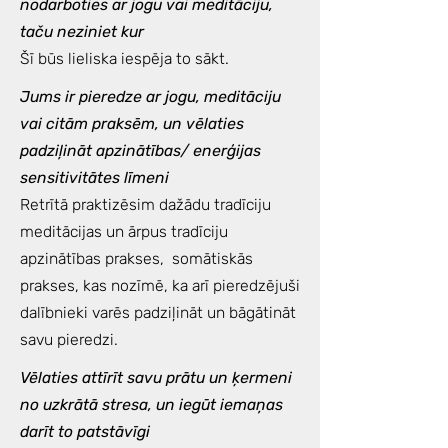
nodarboties ar jogu vai meditāciju,
taču neziniet kur
Šī būs lieliska iespēja to sākt.
Jums ir pieredze ar jogu, meditāciju
vai citām praksēm, un vēlaties
padziļināt apzinātības/ enerģijas
sensitivitātes līmeni
Retrītā praktizēsim dažādu tradīciju
meditācijas un ārpus tradīciju
apzinātības prakses, somātiskās
prakses, kas nozīmē, ka arī pieredzējuši
dalībnieki varēs padziļināt un bāgātināt
savu pieredzi.
Vēlaties attīrīt savu prātu un ķermeni
no uzkrātā stresa, un iegūt iemaņas
darīt to patstāvīgi