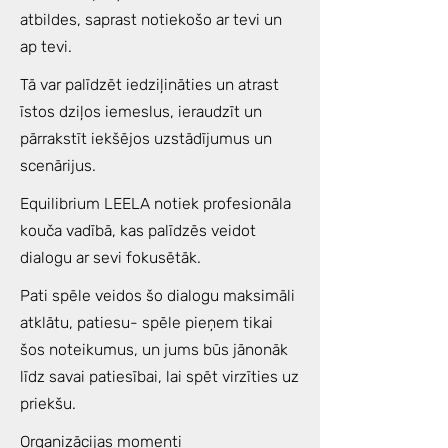
atbildes, saprast notiekošo ar tevi un
ap tevi.
Tā var palīdzēt iedziļināties un atrast
īstos dziļos iemeslus, ieraudzīt un
pārrakstīt iekšējos uzstādījumus un
scenārijus.
Equilibrium LEELA notiek profesionāla
kouča vadībā, kas palīdzēs veidot
dialogu ar sevi fokusētāk.
Pati spēle veidos šo dialogu maksimāli
atklātu, patiesu- spēle pieņem tikai
šos noteikumus, un jums būs jānonāk
līdz savai patiesībai, lai spēt virzīties uz
priekšu.
Organizācijas momenti