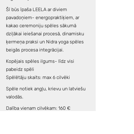
Šī būs īpaša LEELA ar diviem
pavadoņiem- energopraktiķiem, ar
kakao ceremoniju spēles sākumā
dziļākai ieiešanai procesā, dinamisku
ķermeņa praksi un Nidra yoga spēles
beigās procesa integrācijai.
Kopējais spēles ilgums- līdz visi
pabeidz spēli
Spēlētāju skaits: max 6 cilvēki
Spēle notiek angļu, krievu un latviešu
valodās.
Dalība vienam cilvēkam: 160 €
Paņem līdzi kādu mazu priekšmetu,
kuru izmanto ikdienā (aproce, gredzens