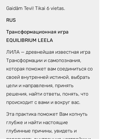
Gaidām Tevi! Tikai 6 vietas.
RUS
Трансформационная игра
EQUILIBRIUM LEELA
ЛИЛА — древнейшая известная игра
Трансформации и самопознания,
которая поможет вам соединиться со
своей внутренней истиной, выбрать
цели и направления, принять
решения, найти ответы, понять, что
происходит с вами и вокруг вас.
Эта практика поможет Вам копнуть
глубже и найти настоящие
глубинные причины, увидеть и