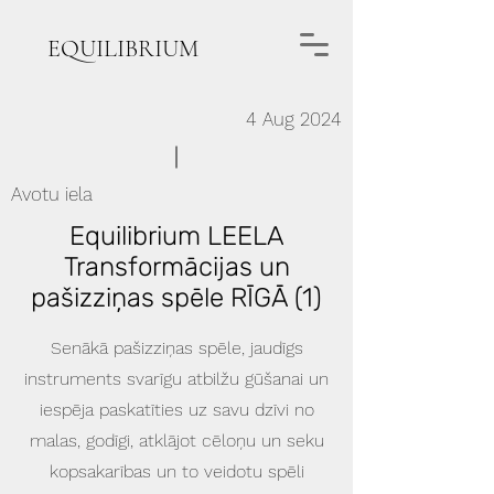
EQUILIBRIUM
4 Aug 2024
Avotu iela
Equilibrium LEELA
Transformācijas un
pašizziņas spēle RĪGĀ (1)
Senākā pašizziņas spēle, jaudīgs
instruments svarīgu atbilžu gūšanai un
iespēja paskatīties uz savu dzīvi no
malas, godīgi, atklājot cēloņu un seku
kopsakarības un to veidotu spēli