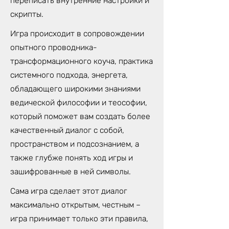
переписать внутренние настройки и
скрипты.
Игра происходит в сопровождении
опытного проводника-
трансформационного коуча, практика
системного подхода, энергета,
обладающего широкими знаниями
ведической философии и теософии,
который поможет вам создать более
качественный диалог с собой,
пространством и подсознанием, а
также глубже понять ход игры и
зашифрованные в ней символы.
Сама игра сделает этот диалог
максимально открытым, честным –
игра принимает только эти правила,