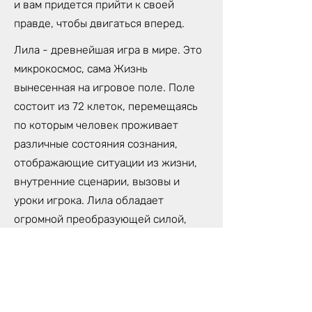
и вам придется прийти к своей
правде, чтобы двигаться вперед.
Лила - древнейшая игра в мире. Это
микрокосмос, сама Жизнь
вынесенная на игровое поле. Поле
состоит из 72 клеток, перемещаясь
по которым человек проживает
различные состояния сознания,
отображающие ситуации из жизни,
внутренние сценарии, вызовы и
уроки игрока. Лила обладает
огромной преобразующей силой,
которая может изменить твою
жизнь. Потому, что Лила- не просто
игра, это трансформационная
техника самопознания,