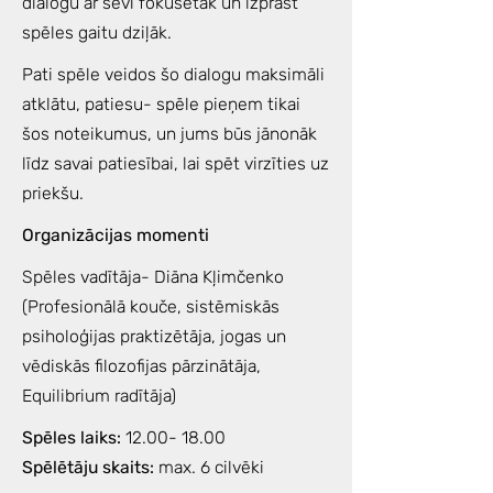
dialogu ar sevi fokusētāk un izprast
spēles gaitu dziļāk.
Pati spēle veidos šo dialogu maksimāli
atklātu, patiesu- spēle pieņem tikai
šos noteikumus, un jums būs jānonāk
līdz savai patiesībai, lai spēt virzīties uz
priekšu.
Organizācijas momenti
Spēles vadītāja- Diāna Kļimčenko
(Profesionālā kouče, sistēmiskās
psiholoģijas praktizētāja, jogas un
vēdiskās filozofijas pārzinātāja,
Equilibrium radītāja)
Spēles laiks:
12.00- 18.00
Spēlētāju skaits:
max. 6 cilvēki