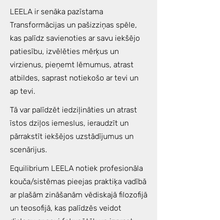
LEELA ir senāka pazīstama
Transformācijas un pašizziņas spēle,
kas palīdz savienoties ar savu iekšējo
patiesību, izvēlēties mērķus un
virzienus, pieņemt lēmumus, atrast
atbildes, saprast notiekošo ar tevi un
ap tevi.
Tā var palīdzēt iedziļināties un atrast
īstos dziļos iemeslus, ieraudzīt un
pārrakstīt iekšējos uzstādījumus un
scenārijus.
Equilibrium LEELA notiek profesionāla
kouča/sistēmas pieejas praktiķa vadībā
ar plašām zināšanām vēdiskajā filozofijā
un teosofijā, kas palīdzēs veidot