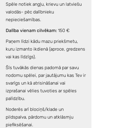
Spēle notiek angļu, krievu un latviešu
valodās- pēc dalībnieku
nepieciešamības.
Dalība vienam cilvēkam:
150 €
Paņem līdzi kādu mazu priekšmetu,
kuru izmanto ikdienā (aproce, gredzens
vai kas līdzīgs).
Šīs tuvākās dienas padomā par savu
nodomu spēlei, par jautājumu kas Tev ir
svarīgs un kā atrisināšanai vai
izprašanai vēlies tuvoties ar spēles
palīdzību.
Noderēs arī blociņš/klade un
pildspalva, pārdomu un atklāsmju
piefiksēšanai.