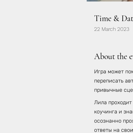
Time & Dat
22 March 2023
About the e
Игра может по
переписать ав
привычные сце
Лила проходит
коучинга и зн
осознанно прох
ответы на свои