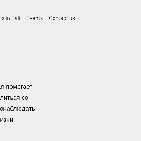
s in Bali
Events
Contact us
ая помогает
литься со
понаблюдать
изни.