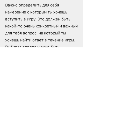
Важно определить для себя
намерение с которым ты хочешь
вступить в игру. Это должен быть
какой-то очень конкретный и важный
для тебя вопрос, на который ты
хочешь найти ответ в течение игры.
Выбирая вопрос нужно быть
предельно честным и искренним,
иначе игра может просто не
впустить тебя.
Тебе пригодится блокнот и ручка для
записей откровений, которые ты
получишь во время игры.
Для игры лучше всего использовать
компьютер, чтобы хорошо было
видно поле. Также, необходимо