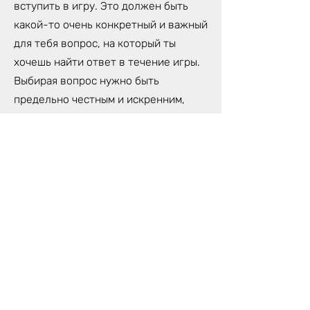
вступить в игру. Это должен быть
какой-то очень конкретный и важный
для тебя вопрос, на который ты
хочешь найти ответ в течение игры.
Выбирая вопрос нужно быть
предельно честным и искренним,
иначе игра может просто не
впустить тебя.
Тебе пригодится блокнот и ручка для
записей откровений, которые ты
получишь во время игры, а также для
предложенных ведущим заданий.
Для игры лучше всего использовать
компьютер, чтобы хорошо было
видно поле. Также, необходимо
будет приложение Telegram.