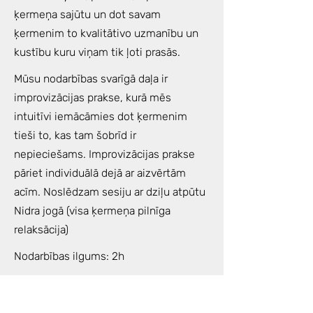
ķermeņa sajūtu un dot savam
ķermenim to kvalitātivo uzmanību un
kustību kuru viņam tik ļoti prasās.
Mūsu nodarbības svarīgā daļa ir
improvizācijas prakse, kurā mēs
intuitīvi iemācāmies dot ķermenim
tieši to, kas tam šobrīd ir
nepieciešams. Improvizācijas prakse
pāriet individuālā dejā ar aizvērtām
acīm. Noslēdzam sesiju ar dziļu atpūtu
Nidra jogā (visa ķermeņa pilnīga
relaksācija)
Nodarbības ilgums: 2h
Kad: trešdienās
18.30-20.30
Svētdienās
18.30-20.30