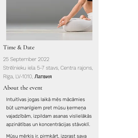
Time & Date
25 September 2022
Strēlnieku iela 5-7 stavs, Centra rajons,
Rīga, LV-1010, Латвия
About the event
Intuitīvas jogas laikā mēs mācāmies
būt uzmanīgiem pret mūsu ķermeņa
vajadzībām, izpildam asanas vislielākās
apzinātības un koncentrācijas stāvoklī.
Mūsu mērķis ir, pirmkārt, izprast sava