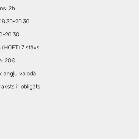
ms: 2h
 18.30-20.30
30-20.30
5 (HOFT) 7 stāvs
a: 20€
k angļu valodā
raksts ir obligāts.