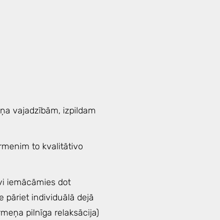
ņa vajadzībām, izpildam
rmenim to kvalitātivo
īvi iemācāmies dot
 pāriet individuālā dejā
rmeņa pilnīga relaksācija)