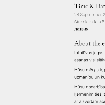
Time & Dat
28 September 
Strēlnieku iela 5
Латвия
About the e
Intuitīvas joga
asanas vislielāk
Mūsu mērķis ir,
uzmanību un kus
Mūsu nodarbības
ķermenim tieši t
ar aizvērtām acī