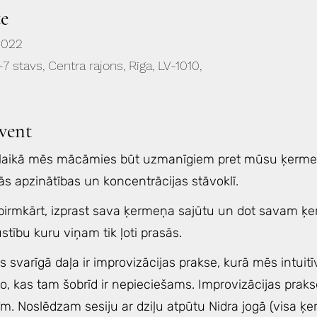
e
2022
-7 stavs, Centra rajons, Rīga, LV-1010,
vent
s laikā mēs mācāmies būt uzmanīgiem pret mūsu ķerme
ās apzinātības un koncentrācijas stāvoklī.
 pirmkārt, izprast sava ķermeņa sajūtu un dot savam ķe
tību kuru viņam tik ļoti prasās.
 svarīgā daļa ir improvizācijas prakse, kurā mēs intuit
o, kas tam šobrīd ir nepieciešams. Improvizācijas prakse
m. Noslēdzam sesiju ar dziļu atpūtu Nidra jogā (visa ķe