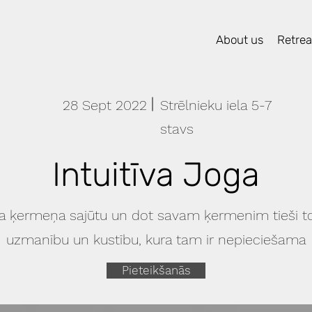
About us
Retreat
28 Sept 2022
Strēlnieku iela 5-7
stavs
Intuitīva Joga
va ķermeņa sajūtu un dot savam ķermenim tieši to 
uzmanību un kustību, kura tam ir nepieciešama
Pieteikšanās