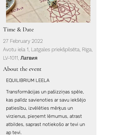
Time & Date
27 February 2022
Avotu iela 1, Latgales priekšpilsēta, Rīga,
LV-1011, Латвия
About the event
EQUILIBRIUM LEELA
Transformācijas un pašizziņas spēle,
kas palīdz savienoties ar savu iekšējo
patiesību, izvēlēties mērķus un
virzienus, pieņemt lēmumus, atrast
atbildes, saprast notiekošo ar tevi un
ap tevi.