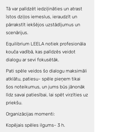
Tā var palīdzēt iedziļināties un atrast
īstos dziļos iemeslus, ieraudzīt un
pārrakstīt iekšējos uzstādījumus un
scenārijus.
Equilibrium LEELA notiek profesionāla
kouča vadībā, kas palīdzēs veidot
dialogu ar sevi fokusētāk.
Pati spēle veidos šo dialogu maksimāli
atklātu, patiesu- spēle pieņem tikai
šos noteikumus, un jums būs jānonāk
līdz savai patiesībai, lai spēt virzīties uz
priekšu.
Organizācijas momenti:
Kopējais spēles ilgums- 3 h.