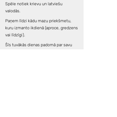
Spēle notiek krievu un latviešu
valodās.
Paņem līdzi kādu mazu priekšmetu,
kuru izmanto ikdienā (aproce, gredzens
vai līdzīgi).
Šīs tuvākās dienas padomā par savu
nodomu spēlei, jautājumu kas Tev ir
svarīgs un kā atrisināšanai vai
izprašanai vēlies tuvoties ar spēles
palīdzību.
Noderēs arī kāds blociņš/klade un
pildspalva, pārdomu un atklāsmju
piefiksēšanai.
Enerģijas apmaiņa: 40€ vai ziedojums
pēc jūsu iespējām.