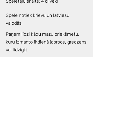
Spēlētāju skaits: 4 cilvēki
Spēle notiek krievu un latviešu
valodās.
Paņem līdzi kādu mazu priekšmetu,
kuru izmanto ikdienā (aproce, gredzens
vai līdzīgi).
Šīs tuvākās dienas padomā par savu
nodomu spēlei, jautājumu kas Tev ir
svarīgs un kā atrisināšanai vai
izprašanai vēlies tuvoties ar spēles
palīdzību.
Noderēs arī kāds blociņš/klade un
pildspalva, pārdomu un atklāsmju
piefiksēšanai.
Enerģijas apmaiņa: 50€