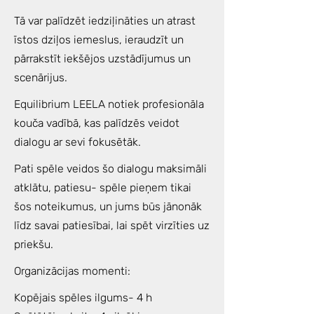
Tā var palīdzēt iedziļināties un atrast
īstos dziļos iemeslus, ieraudzīt un
pārrakstīt iekšējos uzstādījumus un
scenārijus.
Equilibrium LEELA notiek profesionāla
kouča vadībā, kas palīdzēs veidot
dialogu ar sevi fokusētāk.
Pati spēle veidos šo dialogu maksimāli
atklātu, patiesu- spēle pieņem tikai
šos noteikumus, un jums būs jānonāk
līdz savai patiesībai, lai spēt virzīties uz
priekšu.
Organizācijas momenti:
Kopējais spēles ilgums- 4 h