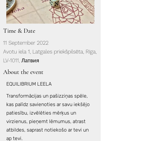
Time & Date
11 September 2022
Avotu iela 1, Latgales priekšpilsēta, Rīga,
LV-1011, Латвия
About the event
EQUILIBRIUM LEELA
Transformācijas un pašizziņas spēle,
kas palīdz savienoties ar savu iekšējo
patiesību, izvēlēties mērķus un
virzienus, pieņemt lēmumus, atrast
atbildes, saprast notiekošo ar tevi un
ap tevi.