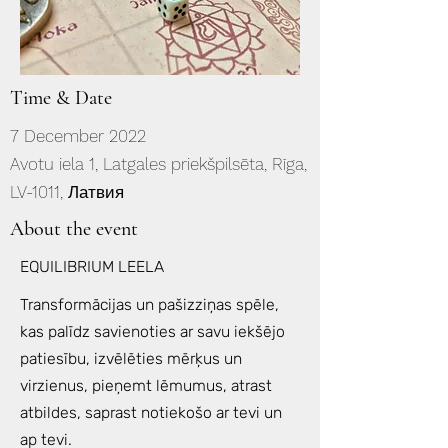
Time & Date
7 December 2022
Avotu iela 1, Latgales priekšpilsēta, Rīga,
LV-1011, Латвия
About the event
EQUILIBRIUM LEELA
Transformācijas un pašizziņas spēle,
kas palīdz savienoties ar savu iekšējo
patiesību, izvēlēties mērķus un
virzienus, pieņemt lēmumus, atrast
atbildes, saprast notiekošo ar tevi un
ap tevi.