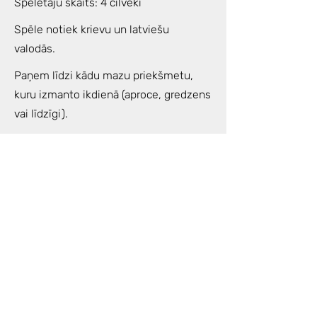
Spēlētāju skaits: 4 cilvēki
Spēle notiek krievu un latviešu
valodās.
Paņem līdzi kādu mazu priekšmetu,
kuru izmanto ikdienā (aproce, gredzens
vai līdzīgi).
Šīs tuvākās dienas padomā par savu
nodomu spēlei, jautājumu kas Tev ir
svarīgs un kā atrisināšanai vai
izprašanai vēlies tuvoties ar spēles
palīdzību.
Noderēs arī kāds blociņš/klade un
pildspalva, pārdomu un atklāsmju
piefiksēšanai.
Enerģijas apmaiņa: 50€