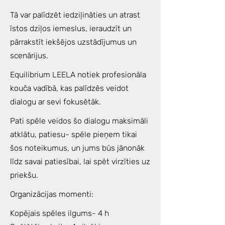
Tā var palīdzēt iedziļināties un atrast
īstos dziļos iemeslus, ieraudzīt un
pārrakstīt iekšējos uzstādījumus un
scenārijus.
Equilibrium LEELA notiek profesionāla
kouča vadībā, kas palīdzēs veidot
dialogu ar sevi fokusētāk.
Pati spēle veidos šo dialogu maksimāli
atklātu, patiesu- spēle pieņem tikai
šos noteikumus, un jums būs jānonāk
līdz savai patiesībai, lai spēt virzīties uz
priekšu.
Organizācijas momenti:
Kopējais spēles ilgums- 4 h