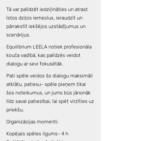
Tā var palīdzēt iedziļināties un atrast
īstos dziļos iemeslus, ieraudzīt un
pārrakstīt iekšējos uzstādījumus un
scenārijus.
Equilibrium LEELA notiek profesionāla
kouča vadībā, kas palīdzēs veidot
dialogu ar sevi fokusētāk.
Pati spēle veidos šo dialogu maksimāli
atklātu, patiesu- spēle pieņem tikai
šos noteikumus, un jums būs jānonāk
līdz savai patiesībai, lai spēt virzīties uz
priekšu.
Organizācijas momenti:
Kopējais spēles ilgums- 4 h