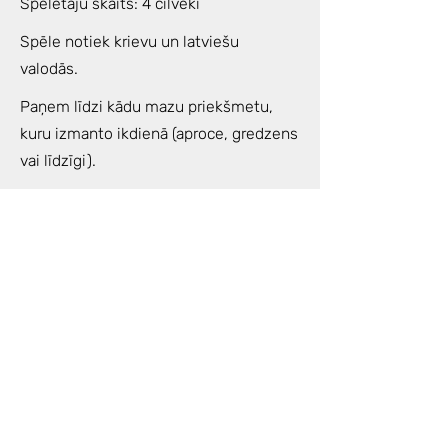
Spēlētāju skaits: 4 cilvēki
Spēle notiek krievu un latviešu
valodās.
Paņem līdzi kādu mazu priekšmetu,
kuru izmanto ikdienā (aproce, gredzens
vai līdzīgi).
Šīs tuvākās dienas padomā par savu
nodomu spēlei, jautājumu kas Tev ir
svarīgs un kā atrisināšanai vai
izprašanai vēlies tuvoties ar spēles
palīdzību.
Noderēs arī kāds blociņš/klade un
pildspalva, pārdomu un atklāsmju
piefiksēšanai.
Enerģijas apmaiņa: 60€