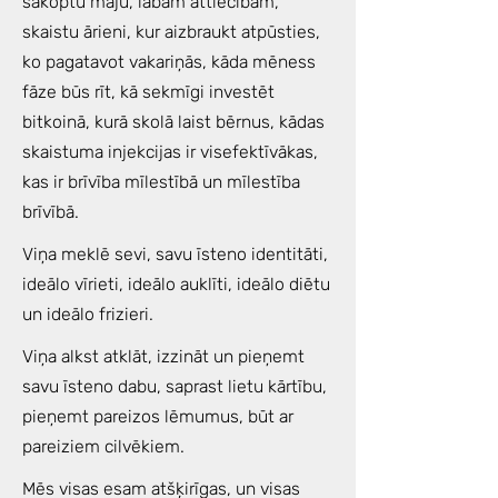
sakoptu māju, labām attiecībām,
skaistu ārieni, kur aizbraukt atpūsties,
ko pagatavot vakariņās, kāda mēness
fāze būs rīt, kā sekmīgi investēt
bitkoinā, kurā skolā laist bērnus, kādas
skaistuma injekcijas ir visefektīvākas,
kas ir brīvība mīlestībā un mīlestība
brīvībā.
Viņa meklē sevi, savu īsteno identitāti,
ideālo vīrieti, ideālo auklīti, ideālo diētu
un ideālo frizieri.
Viņa alkst atklāt, izzināt un pieņemt
savu īsteno dabu, saprast lietu kārtību,
pieņemt pareizos lēmumus, būt ar
pareiziem cilvēkiem.
Mēs visas esam atšķirīgas, un visas