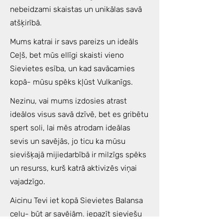
nebeidzami skaistas un unikālas savā
atšķirībā.
Mums katrai ir savs pareizs un ideāls
Ceļš, bet mūs ellīgi skaisti vieno
Sievietes esība, un kad savācamies
kopā- mūsu spēks kļūst Vulkanīgs.
Nezinu, vai mums izdosies atrast
ideālos visus savā dzīvē, bet es gribētu
spert soli, lai mēs atrodam ideālas
sevis un savējās, jo ticu ka mūsu
sievišķajā mijiedarbībā ir milzīgs spēks
un resurss, kurš katrā aktivizēs viņai
vajadzīgo.
Aicinu Tevi iet kopā Sievietes Balansa
ceļu- būt ar savējām, iepazīt sieviešu