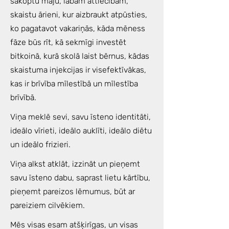
sakoptu māju, labām attiecībām,
skaistu ārieni, kur aizbraukt atpūsties,
ko pagatavot vakariņās, kāda mēness
fāze būs rīt, kā sekmīgi investēt
bitkoinā, kurā skolā laist bērnus, kādas
skaistuma injekcijas ir visefektīvākas,
kas ir brīvība mīlestībā un mīlestība
brīvībā.
Viņa meklē sevi, savu īsteno identitāti,
ideālo vīrieti, ideālo auklīti, ideālo diētu
un ideālo frizieri.
Viņa alkst atklāt, izzināt un pieņemt
savu īsteno dabu, saprast lietu kārtību,
pieņemt pareizos lēmumus, būt ar
pareiziem cilvēkiem.
Mēs visas esam atšķirīgas, un visas