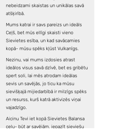
nebeidzami skaistas un unikālas savā
atšķirībā.
Mums katrai ir savs pareizs un ideāls
Ceļš, bet mūs ellīgi skaisti vieno
Sievietes esība, un kad savācamies
kopā- mūsu spēks kļūst Vulkanīgs.
Nezinu, vai mums izdosies atrast
ideālos visus savā dzīvē, bet es gribētu
spert soli, lai mēs atrodam ideālas
sevis un savējās, jo ticu ka mūsu
sievišķajā mijiedarbībā ir milzīgs spēks
un resurss, kurš katrā aktivizēs viņai
vajadzīgo.
Aicinu Tevi iet kopā Sievietes Balansa
ceļu- būt ar savējām, iepazīt sieviešu