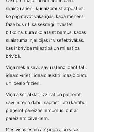
sakoptu māju, labām attiecībām,
skaistu ārieni, kur aizbraukt atpūsties,
ko pagatavot vakariņās, kāda mēness
fāze būs rīt, kā sekmīgi investēt
bitkoinā, kurā skolā laist bērnus, kādas
skaistuma injekcijas ir visefektīvākas,
kas ir brīvība mīlestībā un mīlestība
brīvībā.
Viņa meklē sevi, savu īsteno identitāti,
ideālo vīrieti, ideālo auklīti, ideālo diētu
un ideālo frizieri.
Viņa alkst atklāt, izzināt un pieņemt
savu īsteno dabu, saprast lietu kārtību,
pieņemt pareizos lēmumus, būt ar
pareiziem cilvēkiem.
Mēs visas esam atšķirīgas, un visas