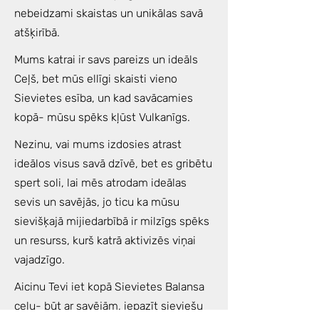
nebeidzami skaistas un unikālas savā
atšķirībā.
Mums katrai ir savs pareizs un ideāls
Ceļš, bet mūs ellīgi skaisti vieno
Sievietes esība, un kad savācamies
kopā- mūsu spēks kļūst Vulkanīgs.
Nezinu, vai mums izdosies atrast
ideālos visus savā dzīvē, bet es gribētu
spert soli, lai mēs atrodam ideālas
sevis un savējās, jo ticu ka mūsu
sievišķajā mijiedarbībā ir milzīgs spēks
un resurss, kurš katrā aktivizēs viņai
vajadzīgo.
Aicinu Tevi iet kopā Sievietes Balansa
ceļu- būt ar savējām, iepazīt sieviešu