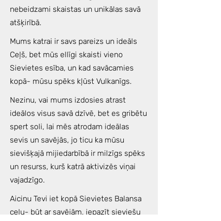
nebeidzami skaistas un unikālas savā
atšķirībā.
Mums katrai ir savs pareizs un ideāls
Ceļš, bet mūs ellīgi skaisti vieno
Sievietes esība, un kad savācamies
kopā- mūsu spēks kļūst Vulkanīgs.
Nezinu, vai mums izdosies atrast
ideālos visus savā dzīvē, bet es gribētu
spert soli, lai mēs atrodam ideālas
sevis un savējās, jo ticu ka mūsu
sievišķajā mijiedarbībā ir milzīgs spēks
un resurss, kurš katrā aktivizēs viņai
vajadzīgo.
Aicinu Tevi iet kopā Sievietes Balansa
ceļu- būt ar savējām, iepazīt sieviešu