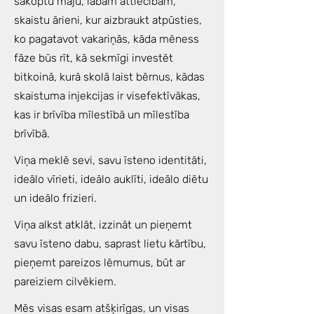
sakoptu māju, labām attiecībām,
skaistu ārieni, kur aizbraukt atpūsties,
ko pagatavot vakariņās, kāda mēness
fāze būs rīt, kā sekmīgi investēt
bitkoinā, kurā skolā laist bērnus, kādas
skaistuma injekcijas ir visefektīvākas,
kas ir brīvība mīlestībā un mīlestība
brīvībā.
Viņa meklē sevi, savu īsteno identitāti,
ideālo vīrieti, ideālo auklīti, ideālo diētu
un ideālo frizieri.
Viņa alkst atklāt, izzināt un pieņemt
savu īsteno dabu, saprast lietu kārtību,
pieņemt pareizos lēmumus, būt ar
pareiziem cilvēkiem.
Mēs visas esam atšķirīgas, un visas