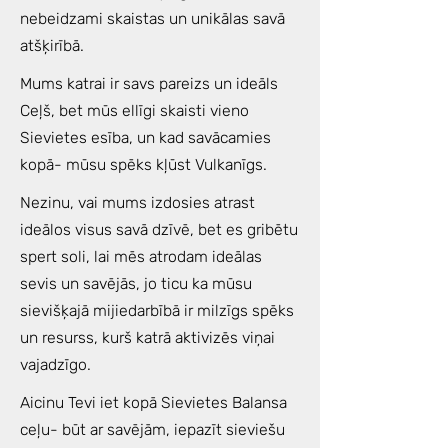
nebeidzami skaistas un unikālas savā
atšķirībā.
Mums katrai ir savs pareizs un ideāls
Ceļš, bet mūs ellīgi skaisti vieno
Sievietes esība, un kad savācamies
kopā- mūsu spēks kļūst Vulkanīgs.
Nezinu, vai mums izdosies atrast
ideālos visus savā dzīvē, bet es gribētu
spert soli, lai mēs atrodam ideālas
sevis un savējās, jo ticu ka mūsu
sievišķajā mijiedarbībā ir milzīgs spēks
un resurss, kurš katrā aktivizēs viņai
vajadzīgo.
Aicinu Tevi iet kopā Sievietes Balansa
ceļu- būt ar savējām, iepazīt sieviešu