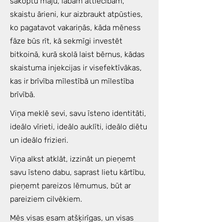
sakoptu māju, labām attiecībām,
skaistu ārieni, kur aizbraukt atpūsties,
ko pagatavot vakariņās, kāda mēness
fāze būs rīt, kā sekmīgi investēt
bitkoinā, kurā skolā laist bērnus, kādas
skaistuma injekcijas ir visefektīvākas,
kas ir brīvība mīlestībā un mīlestība
brīvībā.
Viņa meklē sevi, savu īsteno identitāti,
ideālo vīrieti, ideālo auklīti, ideālo diētu
un ideālo frizieri.
Viņa alkst atklāt, izzināt un pieņemt
savu īsteno dabu, saprast lietu kārtību,
pieņemt pareizos lēmumus, būt ar
pareiziem cilvēkiem.
Mēs visas esam atšķirīgas, un visas