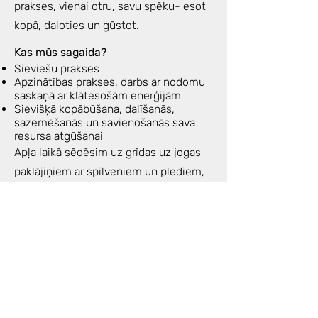
prakses, vienai otru, savu spēku- esot
kopā, daloties un gūstot.
Kas mūs sagaida?
Sieviešu prakses
Apzinātības prakses, darbs ar nodomu
saskaņā ar klātesošām enerģijām
Sievišķā kopābūšana, dalīšanās,
sazemēšanās un savienošanās sava
resursa atgūšanai
Apļa laikā sēdēsim uz grīdas uz jogas
paklājiņiem ar spilveniem un plediem,
mazliet kustēsimies, elposim,
iespējams gulēsim relaksācijas prakses
ietvaros.
Drēbes- ērtas priekš zemās
intensitātes kustības, elpošanas,
meditācijas.
Enerģijas apmaiņa