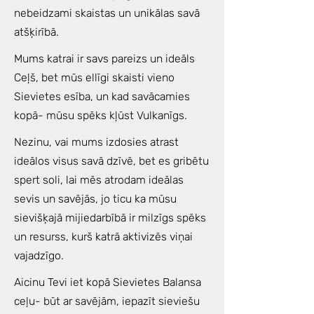
nebeidzami skaistas un unikālas savā
atšķirībā.
Mums katrai ir savs pareizs un ideāls
Ceļš, bet mūs ellīgi skaisti vieno
Sievietes esība, un kad savācamies
kopā- mūsu spēks kļūst Vulkanīgs.
Nezinu, vai mums izdosies atrast
ideālos visus savā dzīvē, bet es gribētu
spert soli, lai mēs atrodam ideālas
sevis un savējās, jo ticu ka mūsu
sievišķajā mijiedarbībā ir milzīgs spēks
un resurss, kurš katrā aktivizēs viņai
vajadzīgo.
Aicinu Tevi iet kopā Sievietes Balansa
ceļu- būt ar savējām, iepazīt sieviešu