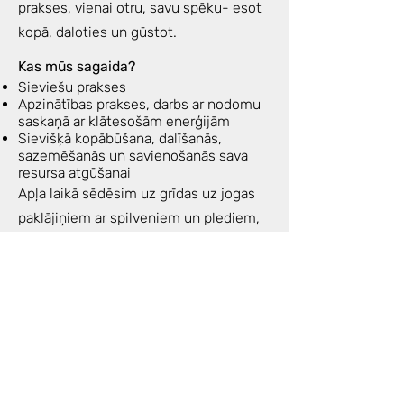
prakses, vienai otru, savu spēku- esot
kopā, daloties un gūstot.
Kas mūs sagaida?
Sieviešu prakses
Apzinātības prakses, darbs ar nodomu
saskaņā ar klātesošām enerģijām
Sievišķā kopābūšana, dalīšanās,
sazemēšanās un savienošanās sava
resursa atgūšanai
Apļa laikā sēdēsim uz grīdas uz jogas
paklājiņiem ar spilveniem un plediem,
mazliet kustēsimies, elposim,
iespējams gulēsim relaksācijas prakses
ietvaros.
Drēbes- ērtas priekš zemās
intensitātes kustības, elpošanas,
meditācijas.
Enerģijas apmaiņa