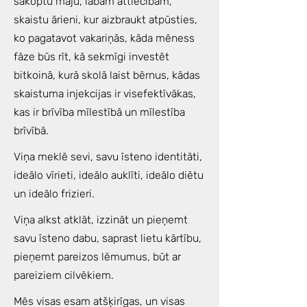
sakoptu māju, labām attiecībām,
skaistu ārieni, kur aizbraukt atpūsties,
ko pagatavot vakariņās, kāda mēness
fāze būs rīt, kā sekmīgi investēt
bitkoinā, kurā skolā laist bērnus, kādas
skaistuma injekcijas ir visefektīvākas,
kas ir brīvība mīlestībā un mīlestība
brīvībā.
Viņa meklē sevi, savu īsteno identitāti,
ideālo vīrieti, ideālo auklīti, ideālo diētu
un ideālo frizieri.
Viņa alkst atklāt, izzināt un pieņemt
savu īsteno dabu, saprast lietu kārtību,
pieņemt pareizos lēmumus, būt ar
pareiziem cilvēkiem.
Mēs visas esam atšķirīgas, un visas