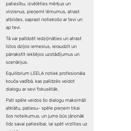
patiesību, izvēlēties mērķus un
virzienus, pieņemt lēmumus, atrast
atbildes, saprast notiekošo ar tevi un
ap tevi.
Tā var palīdzēt iedziļināties un atrast
īstos dziļos iemeslus, ieraudzīt un
pārrakstīt iekšējos uzstādījumus un
scenārijus.
Equilibrium LEELA notiek profesionāla
kouča vadībā, kas palīdzēs veidot
dialogu ar sevi fokusētāk.
Pati spēle veidos šo dialogu maksimāli
atklātu, patiesu- spēle pieņem tikai
šos noteikumus, un jums būs jānonāk
līdz savai patiesībai, lai spēt virzīties uz