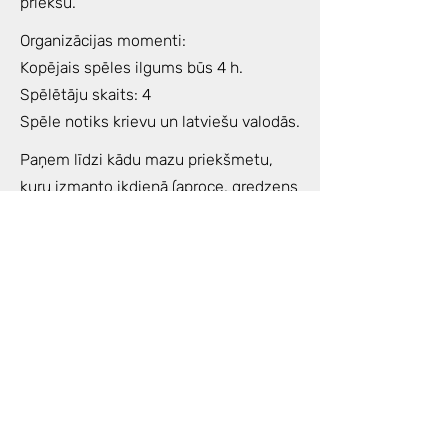
priekšu.
Organizācijas momenti:
Kopējais spēles ilgums būs 4 h.
Spēlētāju skaits: 4
Spēle notiks krievu un latviešu valodās.
Paņem līdzi kādu mazu priekšmetu,
kuru izmanto ikdienā (aproce, gredzens
vai līdzīgi) un šīs tuvākās dienas
padomā par savu nodomu spēlei,
jautājumu kas Tev ir svarīgs un kā
atrisināšanai vai izprašanai vēlies
tuvoties ar spēles palīdzību.
Noderēs arī kāds blociņš/klade un
pildspalva, pārdomu un atklāsmju
piefiksēšanai.