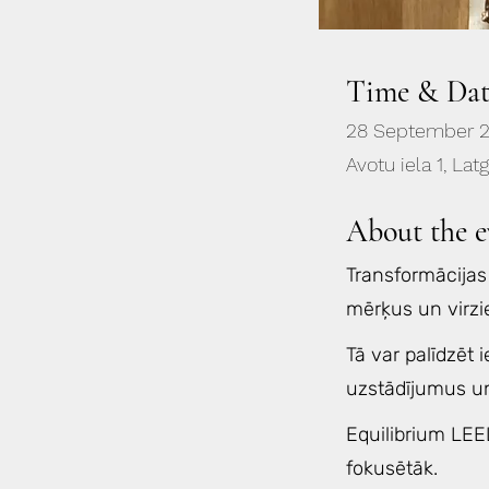
Time & Dat
28 September 
Avotu iela 1, Lat
About the e
Transformācijas 
mērķus un virzie
Tā var palīdzēt i
uzstādījumus un
Equilibrium LEEL
fokusētāk.