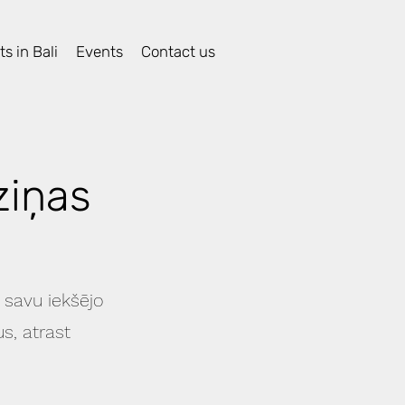
s in Bali
Events
Contact us
ziņas
 savu iekšējo
s, atrast