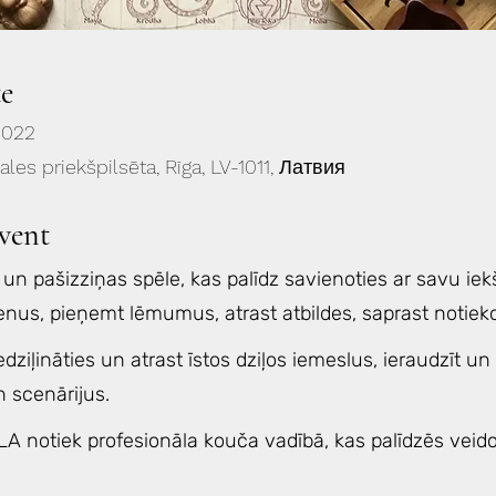
e
2022
gales priekšpilsēta, Rīga, LV-1011, Латвия
vent
un pašizziņas spēle, kas palīdz savienoties ar savu iekš
nus, pieņemt lēmumus, atrast atbildes, saprast notiekoš
edziļināties un atrast īstos dziļos iemeslus, ieraudzīt un
 scenārijus.
A notiek profesionāla kouča vadībā, kas palīdzēs veido