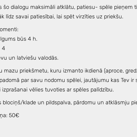
s šo dialogu maksimāli atklātu, patiesu- spēle pieņem 
līdz savai patiesībai, lai spēt virzīties uz priekšu.
omenti:
ilgums būs 4 h.
: 4
evu un latviešu valodās.
u mazu priekšmetu, kuru izmanto ikdienā (aproce, gredze
padomā par savu nodomu spēlei, jautājumu kas Tev ir 
i izprašanai vēlies tuvoties ar spēles palīdzību.
s blociņš/klade un pildspalva, pārdomu un atklāsmju pie
iņa: 50€