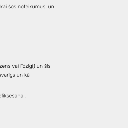
tikai šos noteikumus, un
ns vai līdzīgi) un šīs
svarīgs un kā
fiksēšanai.