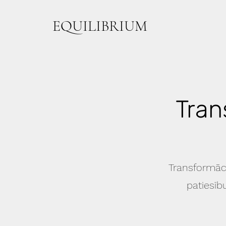
EQUILIBRIUM
Tran
Transformāci
patiesīb