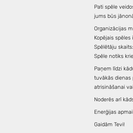
Pati spēle veido
jums būs jānonāk 
Organizācijas m
Kopējais spēles 
Spēlētāju skaits
Spēle notiks kri
Paņem līdzi kād
tuvākās dienas 
atrisināšanai va
Noderēs arī kād
Enerģijas apma
Gaidām Tevi!