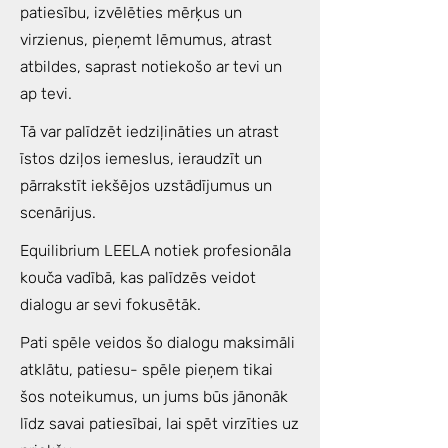
patiesību, izvēlēties mērķus un
virzienus, pieņemt lēmumus, atrast
atbildes, saprast notiekošo ar tevi un
ap tevi.
Tā var palīdzēt iedziļināties un atrast
īstos dziļos iemeslus, ieraudzīt un
pārrakstīt iekšējos uzstādījumus un
scenārijus.
Equilibrium LEELA notiek profesionāla
kouča vadībā, kas palīdzēs veidot
dialogu ar sevi fokusētāk.
Pati spēle veidos šo dialogu maksimāli
atklātu, patiesu- spēle pieņem tikai
šos noteikumus, un jums būs jānonāk
līdz savai patiesībai, lai spēt virzīties uz