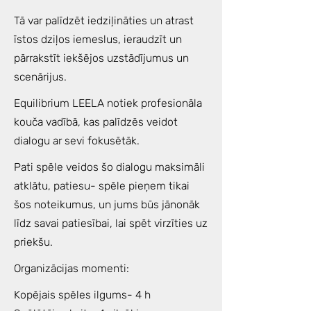
Tā var palīdzēt iedziļināties un atrast
īstos dziļos iemeslus, ieraudzīt un
pārrakstīt iekšējos uzstādījumus un
scenārijus.
Equilibrium LEELA notiek profesionāla
kouča vadībā, kas palīdzēs veidot
dialogu ar sevi fokusētāk.
Pati spēle veidos šo dialogu maksimāli
atklātu, patiesu- spēle pieņem tikai
šos noteikumus, un jums būs jānonāk
līdz savai patiesībai, lai spēt virzīties uz
priekšu.
Organizācijas momenti:
Kopējais spēles ilgums- 4 h