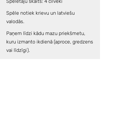
Spēlētāju skaits: 4 cilvēki
Spēle notiek krievu un latviešu
valodās.
Paņem līdzi kādu mazu priekšmetu,
kuru izmanto ikdienā (aproce, gredzens
vai līdzīgi).
Šīs tuvākās dienas padomā par savu
nodomu spēlei, jautājumu kas Tev ir
svarīgs un kā atrisināšanai vai
izprašanai vēlies tuvoties ar spēles
palīdzību.
Noderēs arī kāds blociņš/klade un
pildspalva, pārdomu un atklāsmju
piefiksēšanai.
Enerģijas apmaiņa: 60€