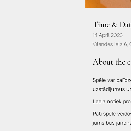
Time & Dat
14 April 2023
Vīlandes iela 6, 
About the e
Spēle var palīdzē
uzstādījumus un
Leela notiek pro
Pati spēle veido
jums būs jānonāk 