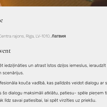
e
Centra rajons, Rīga, LV-1010, Латвия
vent
t iedziļināties un atrast īstos dziļos iemeslus, ieraudzīt
 scenārijus.
fesionāla kouča vadībā, kas palīdzēs veidot dialogu ar 
s šo dialogu maksimāli atklātu, patiesu- spēle pieņem 
līdz savai patiesībai, lai spēt virzīties uz priekšu.