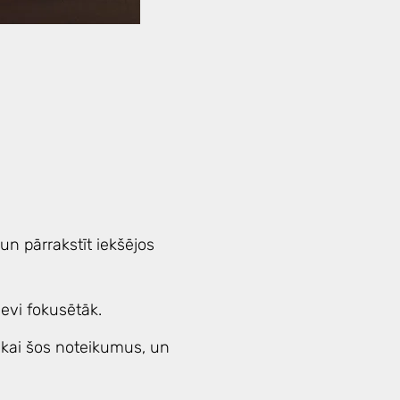
 un pārrakstīt iekšējos
sevi fokusētāk.
tikai šos noteikumus, un