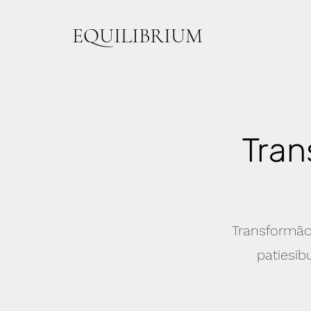
EQUILIBRIUM
Tran
Transformāci
patiesīb