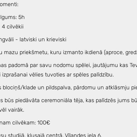
omenti:
ilgums: 5h
 4 cilvēkii
ngvāli - latviski un krieviski
u mazu priekšmetu, kuru izmanto ikdienā (aproce, gredze
nas padomā par savu nodomu spēlei, jautājumu kas Tev 
i izprašanai vēlies tuvoties ar spēles palīdzību.
s blociņš/klade un pildspalva, pārdomu un atklāsmju pie
ms būs piedāvāta ceremoniāla tēja, kas palīdzēs jums b
ēl vairāk.
enam cilvēkam: 100€
u studijā, klusajā centrā, Vīlandes iela 6.