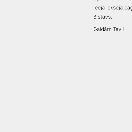
Ieeja iekšējā pa
3 stāvs.
Gaidām Tevi!