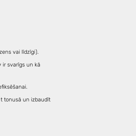
ns vai līdzīgi).
ir svarīgs un kā
fiksēšanai.
ūt tonusā un izbaudīt