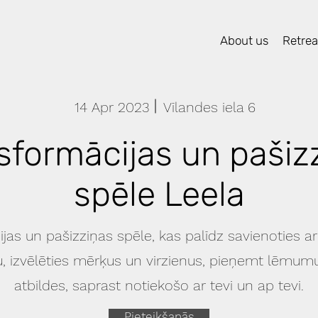
About us
Retreat
14 Apr 2023
Vīlandes iela 6
sformācijas un pašiz
spēle Leela
jas un pašizziņas spēle, kas palīdz savienoties ar
u, izvēlēties mērķus un virzienus, pieņemt lēmumu
atbildes, saprast notiekošo ar tevi un ap tevi.
Pieteikšanās