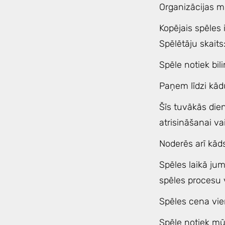
Organizācijas m
Kopējais spēles 
Spēlētāju skaits:
Spēle notiek bili
Paņem līdzi kād
Šīs tuvākās die
atrisināšanai va
Noderēs arī kād
Spēles laikā ju
spēles procesu v
Spēles cena vi
Spēle notiek mūs