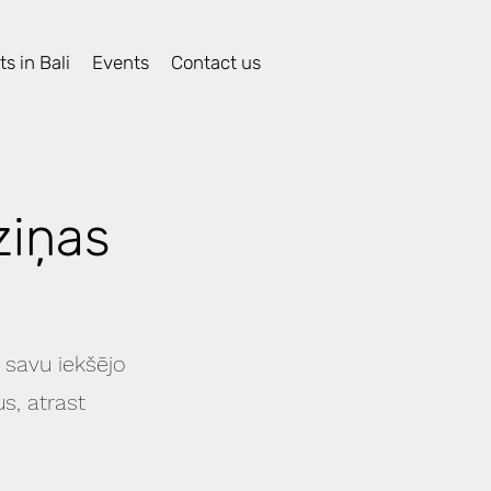
s in Bali
Events
Contact us
ziņas
 savu iekšējo
s, atrast