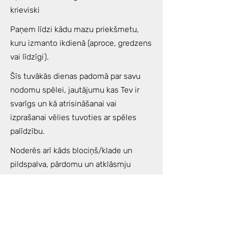
krieviski
Paņem līdzi kādu mazu priekšmetu,
kuru izmanto ikdienā (aproce, gredzens
vai līdzīgi).
Šīs tuvākās dienas padomā par savu
nodomu spēlei, jautājumu kas Tev ir
svarīgs un kā atrisināšanai vai
izprašanai vēlies tuvoties ar spēles
palīdzību.
Noderēs arī kāds blociņš/klade un
pildspalva, pārdomu un atklāsmju
piefiksēšanai.
Spēles laikā jums būs piedāvāta
ceremoniāla tēja, kas palīdzēs jums būt
tonusā un izbaudīt spēles procesu vēl