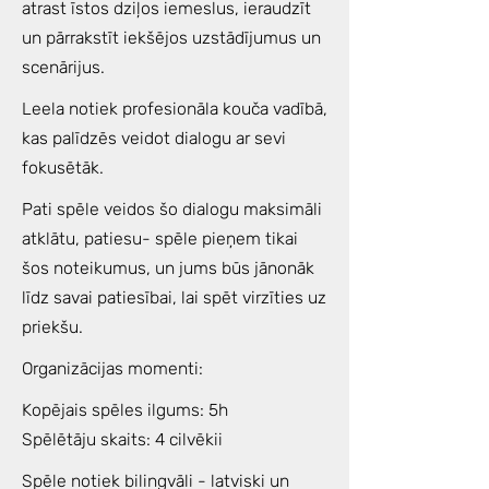
atrast īstos dziļos iemeslus, ieraudzīt
un pārrakstīt iekšējos uzstādījumus un
scenārijus.
Leela notiek profesionāla kouča vadībā,
kas palīdzēs veidot dialogu ar sevi
fokusētāk.
Pati spēle veidos šo dialogu maksimāli
atklātu, patiesu- spēle pieņem tikai
šos noteikumus, un jums būs jānonāk
līdz savai patiesībai, lai spēt virzīties uz
priekšu.
Organizācijas momenti:
Kopējais spēles ilgums: 5h
Spēlētāju skaits: 4 cilvēkii
Spēle notiek bilingvāli - latviski un