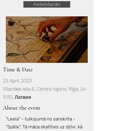
Pieteikšanās
Time & Date
23 April 2023
Vīlandes iela 6, Centra rajons, Rīga, LV-
1010, Латвия
About the event
"Leela" - tulkojumā no sanskrita -
"Spēle". Tā māca skatīties uz dzīvi, kā