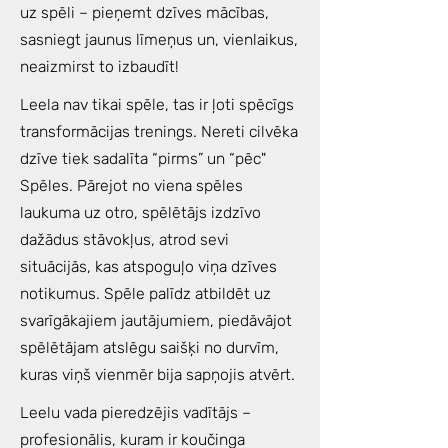
uz spēli – pieņemt dzīves mācības,
sasniegt jaunus līmeņus un, vienlaikus,
neaizmirst to izbaudīt!
Leela nav tikai spēle, tas ir ļoti spēcīgs
transformācijas trenings. Nereti cilvēka
dzīve tiek sadalīta “pirms” un “pēc"
Spēles. Pārejot no viena spēles
laukuma uz otro, spēlētājs izdzīvo
dažādus stāvokļus, atrod sevi
situācijās, kas atspoguļo viņa dzīves
notikumus. Spēle palīdz atbildēt uz
svarīgākajiem jautājumiem, piedāvājot
spēlētājam atslēgu saišķi no durvīm,
kuras viņš vienmēr bija sapņojis atvērt.
Leelu vada pieredzējis vadītājs –
profesionālis, kuram ir koučinga