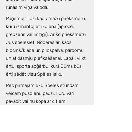
runāsim viņa valodā.
Paņemiet līdzi kādu mazu priekšmetu,
kuru izmantojiet ikdienā (aproce,
gredzens vai līdzīgi). Ar šo priekšmetu
Jūs spēlēsiet. Noderēs arī kāds
blociņš/klade un pildspalva, pārdomu
un atklāsmju piefiksēšanai. Labāk vilkt
ērtu, sporta apģērbu, kurā Jūms būs
ērti sēdēt visu Spēles laiku.
Pēc pirmajām 5-6 Spēles stundām
veicam pusdienu pauzi, kuru vari
pavadīt vai nu kopā ar citiem
spēlētājiem vai vienatnē. Netālu no
mūsu studijas atrodas daudzi labi
restorāni un parks, kur var piepildīties