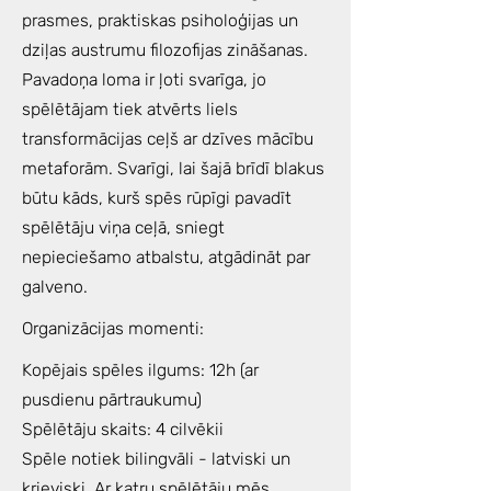
prasmes, praktiskas psiholoģijas un
dziļas austrumu filozofijas zināšanas.
Pavadoņa loma ir ļoti svarīga, jo
spēlētājam tiek atvērts liels
transformācijas ceļš ar dzīves mācību
metaforām. Svarīgi, lai šajā brīdī blakus
būtu kāds, kurš spēs rūpīgi pavadīt
spēlētāju viņa ceļā, sniegt
nepieciešamo atbalstu, atgādināt par
galveno.
Organizācijas momenti:
Kopējais spēles ilgums: 12h (ar
pusdienu pārtraukumu)
Spēlētāju skaits: 4 cilvēkii
Spēle notiek bilingvāli - latviski un
krieviski. Ar katru spēlētāju mēs