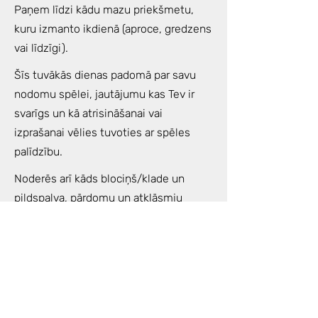
Paņem līdzi kādu mazu priekšmetu,
kuru izmanto ikdienā (aproce, gredzens
vai līdzīgi).
Šīs tuvākās dienas padomā par savu
nodomu spēlei, jautājumu kas Tev ir
svarīgs un kā atrisināšanai vai
izprašanai vēlies tuvoties ar spēles
palīdzību.
Noderēs arī kāds blociņš/klade un
pildspalva, pārdomu un atklāsmju
piefiksēšanai.
Spēles laikā Tev būs piedāvāta
ceremoniāla tēja, kas palīdzēs būt
tonusā un izbaudīt spēles procesu vēl
vairāk.