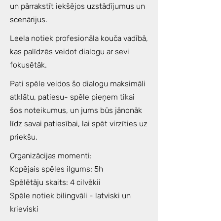
un pārrakstīt iekšējos uzstādījumus un
scenārijus.
Leela notiek profesionāla kouča vadībā,
kas palīdzēs veidot dialogu ar sevi
fokusētāk.
Pati spēle veidos šo dialogu maksimāli
atklātu, patiesu- spēle pieņem tikai
šos noteikumus, un jums būs jānonāk
līdz savai patiesībai, lai spēt virzīties uz
priekšu.
Organizācijas momenti:
Kopējais spēles ilgums: 5h
Spēlētāju skaits: 4 cilvēkii
Spēle notiek bilingvāli - latviski un
krieviski