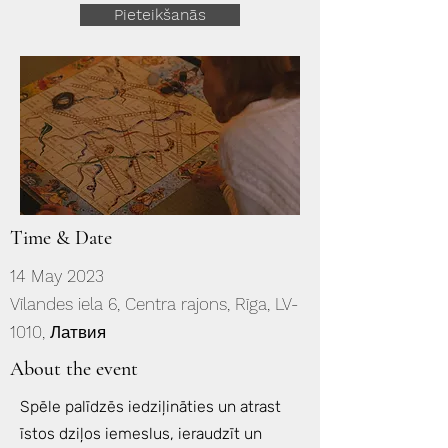
Pieteikšanās
Time & Date
14 May 2023
Vīlandes iela 6, Centra rajons, Rīga, LV-
1010, Латвия
About the event
Spēle palīdzēs iedziļināties un atrast
īstos dziļos iemeslus, ieraudzīt un