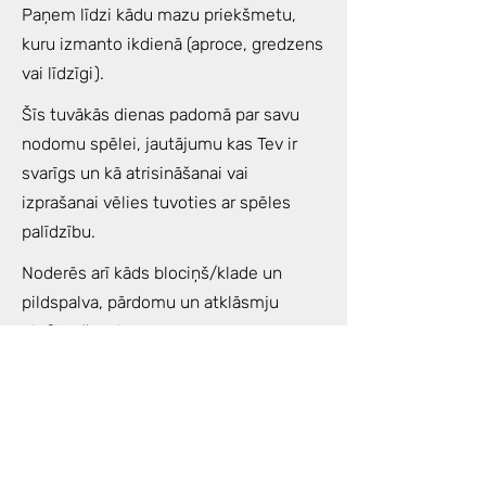
Paņem līdzi kādu mazu priekšmetu,
kuru izmanto ikdienā (aproce, gredzens
vai līdzīgi).
Šīs tuvākās dienas padomā par savu
nodomu spēlei, jautājumu kas Tev ir
svarīgs un kā atrisināšanai vai
izprašanai vēlies tuvoties ar spēles
palīdzību.
Noderēs arī kāds blociņš/klade un
pildspalva, pārdomu un atklāsmju
piefiksēšanai.
Spēles laikā jums būs piedāvāta
ceremoniāla tēja, kas palīdzēs jums būt
tonusā un izbaudīt spēles procesu vēl
vairāk.