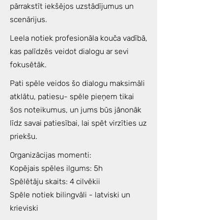
pārrakstīt iekšējos uzstādījumus un
scenārijus.
Leela notiek profesionāla kouča vadībā,
kas palīdzēs veidot dialogu ar sevi
fokusētāk.
Pati spēle veidos šo dialogu maksimāli
atklātu, patiesu- spēle pieņem tikai
šos noteikumus, un jums būs jānonāk
līdz savai patiesībai, lai spēt virzīties uz
priekšu.
Organizācijas momenti:
Kopējais spēles ilgums: 5h
Spēlētāju skaits: 4 cilvēkii
Spēle notiek bilingvāli - latviski un
krieviski