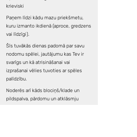
krieviski
Paņem līdzi kādu mazu priekšmetu,
kuru izmanto ikdienā (aproce, gredzens
vai līdzīgi).
Šīs tuvākās dienas padomā par savu
nodomu spēlei, jautājumu kas Tev ir
svarīgs un kā atrisināšanai vai
izprašanai vēlies tuvoties ar spēles
palīdzību.
Noderēs arī kāds blociņš/klade un
pildspalva, pārdomu un atklāsmju
piefiksēšanai.
Spēles laikā jums būs piedāvāta
ceremoniāla tēja, kas palīdzēs jums būt
tonusā un izbaudīt spēles procesu vēl