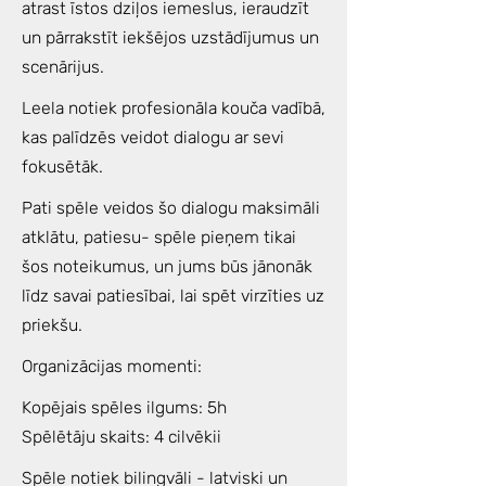
atrast īstos dziļos iemeslus, ieraudzīt
un pārrakstīt iekšējos uzstādījumus un
scenārijus.
Leela notiek profesionāla kouča vadībā,
kas palīdzēs veidot dialogu ar sevi
fokusētāk.
Pati spēle veidos šo dialogu maksimāli
atklātu, patiesu- spēle pieņem tikai
šos noteikumus, un jums būs jānonāk
līdz savai patiesībai, lai spēt virzīties uz
priekšu.
Organizācijas momenti:
Kopējais spēles ilgums: 5h
Spēlētāju skaits: 4 cilvēkii
Spēle notiek bilingvāli - latviski un