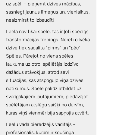
uz spēli – pieņemt dzīves mācības,
sasniegt jaunus līmeņus un, vienlaikus,
neaizmirst to izbaudīt!
Leela nav tikai spēle, tas ir ļoti spēcīgs
transformācijas trenings. Nereti cilvēka
dzīve tiek sadalīta “pirms” un “pēc"
Spēles. Pārejot no viena spēles
laukuma uz otro, spēlētājs izdzīvo
dažādus stāvokļus, atrod sevi
situācijās, kas atspoguļo viņa dzīves
notikumus. Spēle palīdz atbildēt uz
svarīgākajiem jautājumiem, piedāvājot
spēlētājam atslēgu saišķi no durvīm,
kuras viņš vienmēr bija sapņojis atvērt.
Leelu vada pieredzējis vadītājs –
profesionālis, kuram ir koučinga