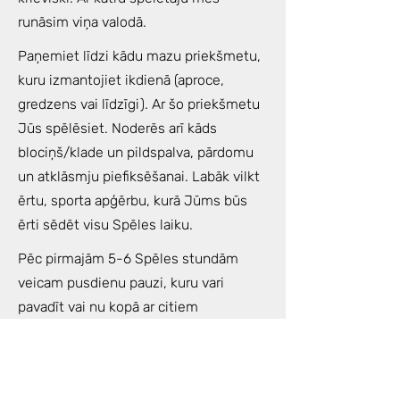
runāsim viņa valodā.
Paņemiet līdzi kādu mazu priekšmetu,
kuru izmantojiet ikdienā (aproce,
gredzens vai līdzīgi). Ar šo priekšmetu
Jūs spēlēsiet. Noderēs arī kāds
blociņš/klade un pildspalva, pārdomu
un atklāsmju piefiksēšanai. Labāk vilkt
ērtu, sporta apģērbu, kurā Jūms būs
ērti sēdēt visu Spēles laiku.
Pēc pirmajām 5-6 Spēles stundām
veicam pusdienu pauzi, kuru vari
pavadīt vai nu kopā ar citiem
spēlētājiem vai vienatnē. Netālu no
mūsu studijas atrodas daudzi labi
restorāni un parks, kur var piepildīties