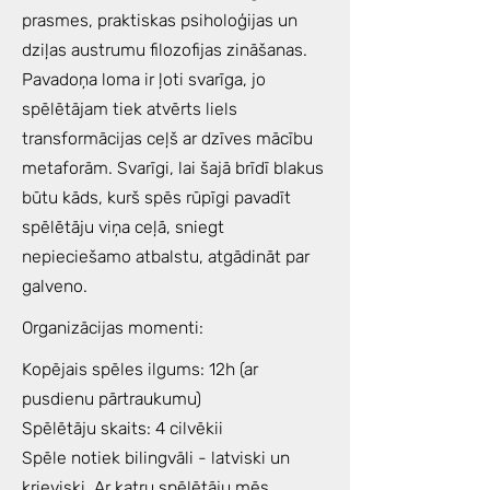
prasmes, praktiskas psiholoģijas un
dziļas austrumu filozofijas zināšanas.
Pavadoņa loma ir ļoti svarīga, jo
spēlētājam tiek atvērts liels
transformācijas ceļš ar dzīves mācību
metaforām. Svarīgi, lai šajā brīdī blakus
būtu kāds, kurš spēs rūpīgi pavadīt
spēlētāju viņa ceļā, sniegt
nepieciešamo atbalstu, atgādināt par
galveno.
Organizācijas momenti:
Kopējais spēles ilgums: 12h (ar
pusdienu pārtraukumu)
Spēlētāju skaits: 4 cilvēkii
Spēle notiek bilingvāli - latviski un
krieviski. Ar katru spēlētāju mēs