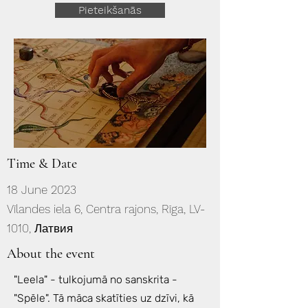
Pieteikšanās
Time & Date
18 June 2023
Vīlandes iela 6, Centra rajons, Rīga, LV-
1010, Латвия
About the event
"Leela" - tulkojumā no sanskrita -
"Spēle". Tā māca skatīties uz dzīvi, kā