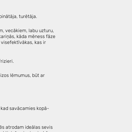
binātāja, turētāja.
em, vecākiem, labu uzturu,
akariņās, kāda mēness fāze
 visefektīvākas, kas ir
rizieri.
reizos lēmumus, būt ar
 un kad savācamies kopā-
mēs atrodam ideālas sevis