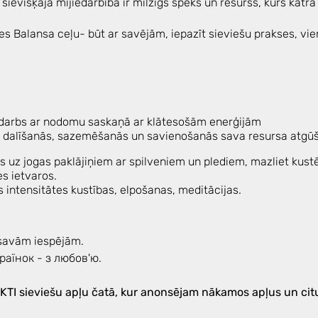
sievišķajā mijiedarbībā ir milzīgs spēks un resurss, kurš katrā
tes Balansa ceļu- būt ar savējām, iepazīt sieviešu prakses, vi
 darbs ar nodomu saskaņā ar klātesošām enerģijām
 dalīšanās, sazemēšanās un savienošanās sava resursa atgū
as uz jogas paklājiņiem ar spilveniem un plediem, mazliet kust
s ietvaros.
 intensitātes kustības, elpošanas, meditācijas.
savām iespējām.
аїнок - з любов'ю.
AKTI sieviešu apļu čatā, kur anonsējam nākamos apļus un cit