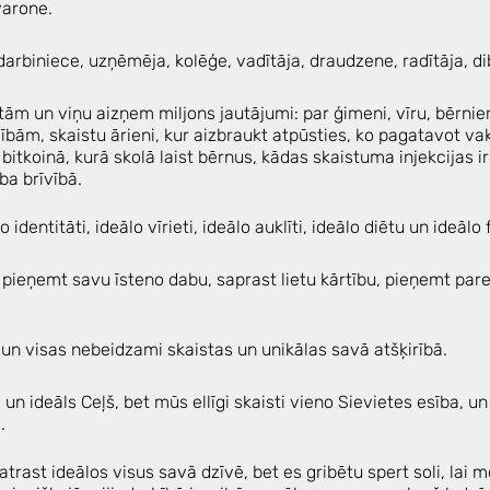
varone.
darbiniece, uzņēmēja, kolēģe, vadītāja, draudzene, radītāja, di
etām un viņu aizņem miljons jautājumi: par ģimeni, vīru, bērni
ībām, skaistu ārieni, kur aizbraukt atpūsties, ko pagatavot v
 bitkoinā, kurā skolā laist bērnus, kādas skaistuma injekcijas ir
ība brīvībā.
identitāti, ideālo vīrieti, ideālo auklīti, ideālo diētu un ideālo f
un pieņemt savu īsteno dabu, saprast lietu kārtību, pieņemt pa
 un visas nebeidzami skaistas un unikālas savā atšķirībā.
 un ideāls Ceļš, bet mūs ellīgi skaisti vieno Sievietes esība,
.
trast ideālos visus savā dzīvē, bet es gribētu spert soli, lai 