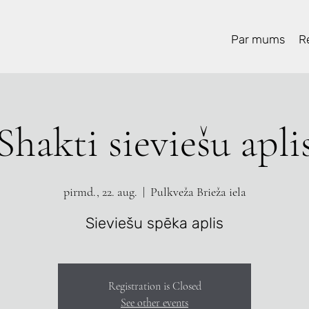
Par mums
Re
Shakti sieviešu apli
pirmd., 22. aug.
  |  
Pulkveža Brieža iela
Sieviešu spēka aplis
Registration is Closed
See other events