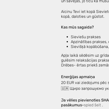
un savējās, jo ticu ka mūsu 
Aicinu Tevi iet kopā Sievie
kopā, daloties un gūstot.
Kas mūs sagaida?
Sieviešu prakses
Apzinātības prakses,
Sievišķā kopābūšana,
Apļa laikā sēdēsim uz grīd
gulēsim relaksācijas prakse
Drēbes- ērtas priekš zemās
Enerģijas apmaiņa
20 EUR vai ziedojums pēc 
🇺🇦 Щиро запрошуємо укр
Ja vēlies pievienoties SH
pasākumus-
spied šeit
.