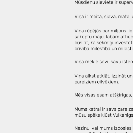
Mūsdienu sieviete ir super
Viņa ir meita, sieva, māte, 
Viņa rūpējās par miljons li
sakoptu māju, labām attiec
būs rīt, kā sekmīgi investēt
brīvība mīlestībā un mīlest
Viņa meklē sevi, savu īsteno 
Viņa alkst atklāt, izzināt 
pareiziem cilvēkiem.
Mēs visas esam atšķirīgas,
Mums katrai ir savs pareizs
mūsu spēks kļūst Vulkanīgs
Nezinu, vai mums izdosies a