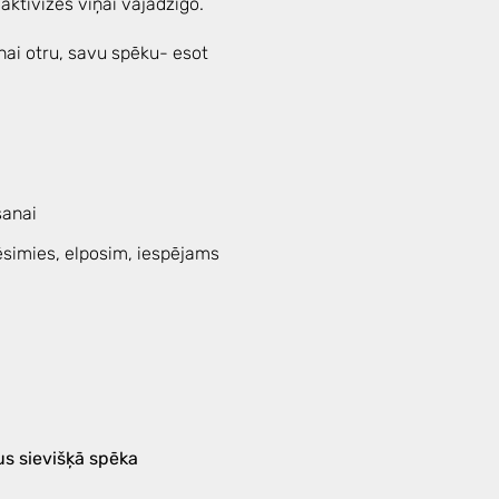
 aktivizēs viņai vajadzīgo.
enai otru, savu spēku- esot
šanai
ēsimies, elposim, iespējams
us sievišķā spēka