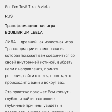
Gaidām Tevi! Tikai 6 vietas.
RUS
Трансформационная игра
EQUILIBRIUM LEELA
ЛИЛА — древнейшая известная игра
Трансформации и самопознания,
которая поможет вам соединиться со
своей внутренней истиной, выбрать
цели и направления, принять
решения, найти ответы, понять, что
происходит с вами и вокруг вас.
Эта практика поможет Вам копнуть
глубже и найти настоящие
глубинные причины, увидеть и