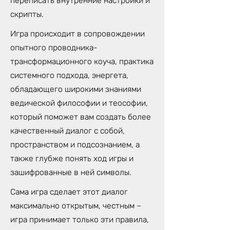
переписать внутренние настройки и
скрипты.
Игра происходит в сопровождении
опытного проводника-
трансформационного коуча, практика
системного подхода, энергета,
обладающего широкими знаниями
ведической философии и теософии,
который поможет вам создать более
качественный диалог с собой,
пространством и подсознанием, а
также глубже понять ход игры и
зашифрованные в ней символы.
Сама игра сделает этот диалог
максимально открытым, честным –
игра принимает только эти правила,