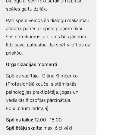
dialogu ar sevi fokusētāk un izprast
spēles gaitu dziļāk.
Pati spēle veidos šo dialogu maksimāli
atklātu, patiesu- spēle pieņem tikai
šos noteikumus, un jums būs jānonāk
līdz savai patiesībai, lai spēt virzīties uz
priekšu.
Organizācijas momenti
Spēles vadītāja- Diāna Kļimčenko
(Profesionālā kouče, sistēmiskās
psiholoģijas praktizētāja, jogas un
vēdiskās filozofijas pārzinātāja,
Equilibrium radītāja)
Spēles laiks:
12.00- 18.00
Spēlētāju skaits:
max. 6 cilvēki