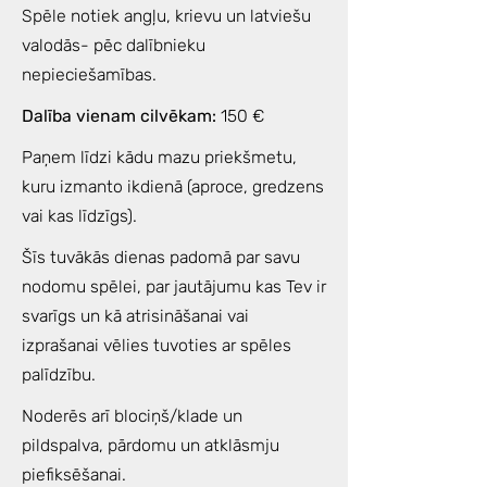
Spēle notiek angļu, krievu un latviešu
valodās- pēc dalībnieku
nepieciešamības.
Dalība vienam cilvēkam:
150 €
Paņem līdzi kādu mazu priekšmetu,
kuru izmanto ikdienā (aproce, gredzens
vai kas līdzīgs).
Šīs tuvākās dienas padomā par savu
nodomu spēlei, par jautājumu kas Tev ir
svarīgs un kā atrisināšanai vai
izprašanai vēlies tuvoties ar spēles
palīdzību.
Noderēs arī blociņš/klade un
pildspalva, pārdomu un atklāsmju
piefiksēšanai.