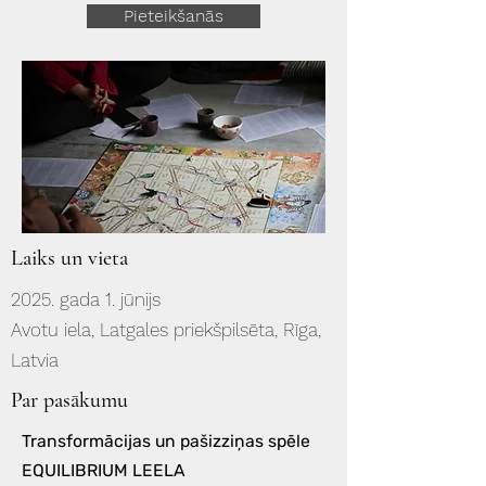
Pieteikšanās
Laiks un vieta
2025. gada 1. jūnijs
Avotu iela, Latgales priekšpilsēta, Rīga,
Latvia
Par pasākumu
Transformācijas un pašizziņas spēle
EQUILIBRIUM LEELA