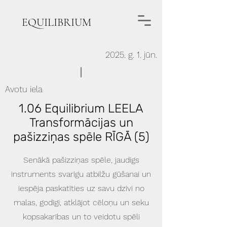
EQUILIBRIUM
2025. g. 1. jūn.
Avotu iela
1.06 Equilibrium LEELA
Transformācijas un
pašizziņas spēle RĪGĀ (5)
Senākā pašizziņas spēle, jaudīgs
instruments svarīgu atbilžu gūšanai un
iespēja paskatīties uz savu dzīvi no
malas, godīgi, atklājot cēloņu un seku
kopsakarības un to veidotu spēli