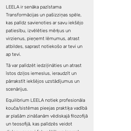
LEELA ir senāka pazīstama
Transformācijas un pašizziņas spēle,
kas palīdz savienoties ar savu iekšējo
patiesību, izvēlēties mērķus un
virzienus, pieņemt lēmumus, atrast
atbildes, saprast notiekošo ar tevi un
ap tevi.
Tā var palīdzēt iedziļināties un atrast
īstos dziļos iemeslus, ieraudzīt un
pārrakstīt iekšējos uzstādījumus un
scenārijus.
Equilibrium LEELA notiek profesionāla
kouča/sistēmas pieejas praktiķa vadībā
ar plašām zināšanām vēdiskajā filozofijā
un teosofijā, kas palīdzēs veidot