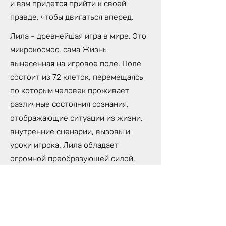
и вам придется прийти к своей
правде, чтобы двигаться вперед.
Лила - древнейшая игра в мире. Это
микрокосмос, сама Жизнь
вынесенная на игровое поле. Поле
состоит из 72 клеток, перемещаясь
по которым человек проживает
различные состояния сознания,
отображающие ситуации из жизни,
внутренние сценарии, вызовы и
уроки игрока. Лила обладает
огромной преобразующей силой,
которая может изменить твою
жизнь. Потому, что Лила- не просто
игра, это трансформационная
техника самопознания,