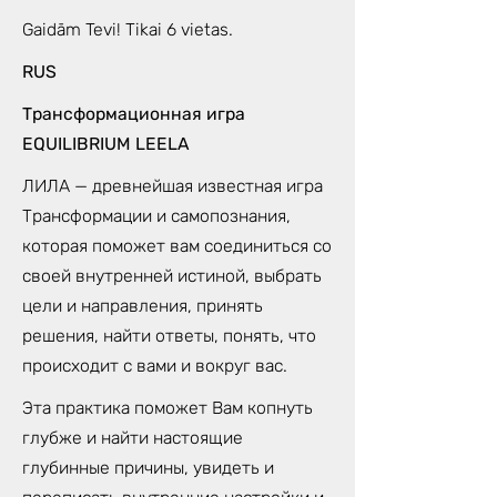
Gaidām Tevi! Tikai 6 vietas.
RUS
Трансформационная игра
EQUILIBRIUM LEELA
ЛИЛА — древнейшая известная игра
Трансформации и самопознания,
которая поможет вам соединиться со
своей внутренней истиной, выбрать
цели и направления, принять
решения, найти ответы, понять, что
происходит с вами и вокруг вас.
Эта практика поможет Вам копнуть
глубже и найти настоящие
глубинные причины, увидеть и