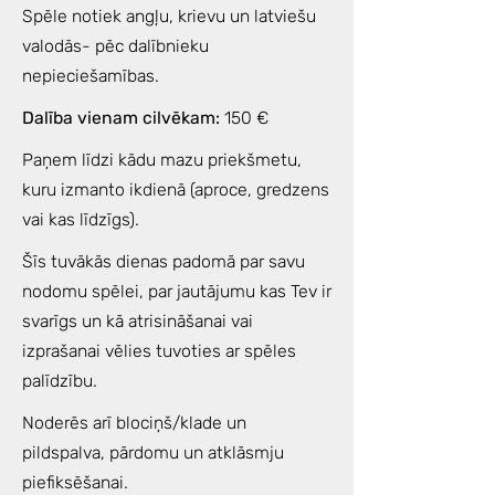
Spēle notiek angļu, krievu un latviešu
valodās- pēc dalībnieku
nepieciešamības.
Dalība vienam cilvēkam:
150 €
Paņem līdzi kādu mazu priekšmetu,
kuru izmanto ikdienā (aproce, gredzens
vai kas līdzīgs).
Šīs tuvākās dienas padomā par savu
nodomu spēlei, par jautājumu kas Tev ir
svarīgs un kā atrisināšanai vai
izprašanai vēlies tuvoties ar spēles
palīdzību.
Noderēs arī blociņš/klade un
pildspalva, pārdomu un atklāsmju
piefiksēšanai.