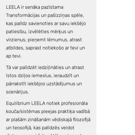
LEELA ir senāka pazīstama
Transformācijas un pašizziņas spēle,
kas palīdz savienoties ar savu iekšējo
patiesību, izvēlēties mērķus un
virzienus, pieņemt lēmumus, atrast
atbildes, saprast notiekošo ar tevi un
ap tevi.
Tā var palīdzēt iedziļināties un atrast
īstos dziļos iemeslus, ieraudzīt un
pārrakstīt iekšējos uzstādījumus un
scenārijus.
Equilibrium LEELA notiek profesionāla
kouča/sistēmas pieejas praktiķa vadībā
ar plašām zināšanām vēdiskajā filozofijā
un teosofijā, kas palīdzēs veidot