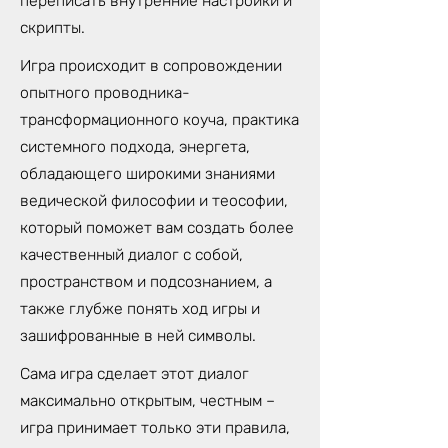
переписать внутренние настройки и
скрипты.
Игра происходит в сопровождении
опытного проводника-
трансформационного коуча, практика
системного подхода, энергета,
обладающего широкими знаниями
ведической философии и теософии,
который поможет вам создать более
качественный диалог с собой,
пространством и подсознанием, а
также глубже понять ход игры и
зашифрованные в ней символы.
Сама игра сделает этот диалог
максимально открытым, честным –
игра принимает только эти правила,