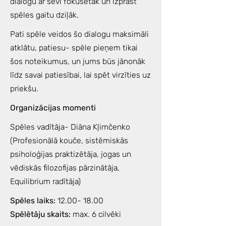
dialogu ar sevi fokusētāk un izprast
spēles gaitu dziļāk.
Pati spēle veidos šo dialogu maksimāli
atklātu, patiesu- spēle pieņem tikai
šos noteikumus, un jums būs jānonāk
līdz savai patiesībai, lai spēt virzīties uz
priekšu.
Organizācijas momenti
Spēles vadītāja- Diāna Kļimčenko
(Profesionālā kouče, sistēmiskās
psiholoģijas praktizētāja, jogas un
vēdiskās filozofijas pārzinātāja,
Equilibrium radītāja)
Spēles laiks:
12.00- 18.00
Spēlētāju skaits:
max. 6 cilvēki