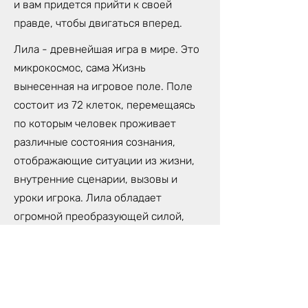
и вам придется прийти к своей
правде, чтобы двигаться вперед.
Лила - древнейшая игра в мире. Это
микрокосмос, сама Жизнь
вынесенная на игровое поле. Поле
состоит из 72 клеток, перемещаясь
по которым человек проживает
различные состояния сознания,
отображающие ситуации из жизни,
внутренние сценарии, вызовы и
уроки игрока. Лила обладает
огромной преобразующей силой,
которая может изменить твою
жизнь. Потому, что Лила- не просто
игра, это трансформационная
техника самопознания,