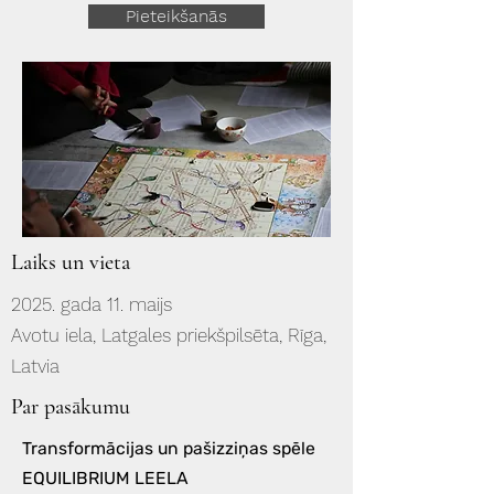
Pieteikšanās
Laiks un vieta
2025. gada 11. maijs
Avotu iela, Latgales priekšpilsēta, Rīga,
Latvia
Par pasākumu
Transformācijas un pašizziņas spēle
EQUILIBRIUM LEELA