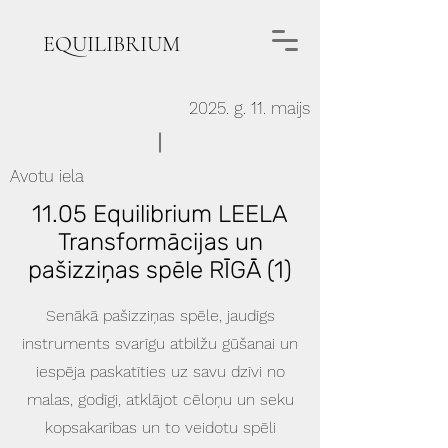
EQUILIBRIUM
2025. g. 11. maijs
Avotu iela
11.05 Equilibrium LEELA
Transformācijas un
pašizziņas spēle RĪGĀ (1)
Senākā pašizziņas spēle, jaudīgs
instruments svarīgu atbilžu gūšanai un
iespēja paskatīties uz savu dzīvi no
malas, godīgi, atklājot cēloņu un seku
kopsakarības un to veidotu spēli