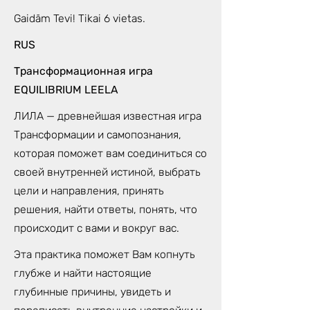
Gaidām Tevi! Tikai 6 vietas.
RUS
Трансформационная игра
EQUILIBRIUM LEELA
ЛИЛА — древнейшая известная игра
Трансформации и самопознания,
которая поможет вам соединиться со
своей внутренней истиной, выбрать
цели и направления, принять
решения, найти ответы, понять, что
происходит с вами и вокруг вас.
Эта практика поможет Вам копнуть
глубже и найти настоящие
глубинные причины, увидеть и