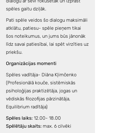
dialogu ar sevi fokusētāk un izprast
spēles gaitu dziļāk.
Pati spēle veidos šo dialogu maksimāli
atklātu, patiesu- spēle pieņem tikai
šos noteikumus, un jums būs jānonāk
līdz savai patiesībai, lai spēt virzīties uz
priekšu.
Organizācijas momenti
Spēles vadītāja- Diāna Kļimčenko
(Profesionālā kouče, sistēmiskās
psiholoģijas praktizētāja, jogas un
vēdiskās filozofijas pārzinātāja,
Equilibrium radītāja)
Spēles laiks:
12.00- 18.00
Spēlētāju skaits:
max. 6 cilvēki