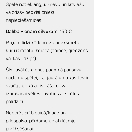
Spēle notiek angļu, krievu un latviešu
valodās- pēc dalībnieku
nepieciešamības.
Dalība vienam cilvēkam:
150 €
Paņem līdzi kādu mazu priekšmetu,
kuru izmanto ikdienā (aproce, gredzens
vai kas līdzīgs).
Šīs tuvākās dienas padomā par savu
nodomu spēlei, par jautājumu kas Tev ir
svarīgs un kā atrisināšanai vai
izprašanai vēlies tuvoties ar spēles
palīdzību.
Noderēs arī blociņš/klade un
pildspalva, pārdomu un atklāsmju
piefiksēšanai.