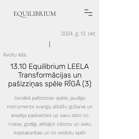
EQUILIBRIUM
2024. g. 13. okt.
Avotu iela
13.10 Equilibrium LEELA
Transformācijas un
pašizziņas spēle RĪGĀ (3)
Senākā pašizziņas spēle, jaudīgs
instruments svarīgu atbilžu gūšanai un
iespēja paskatīties uz savu dzīvi no
malas, godīgi, atklājot cēloņu un seku
kopsakarības un to veidotu spēli