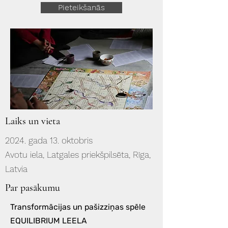
Pieteikšanās
Laiks un vieta
2024. gada 13. oktobris
Avotu iela, Latgales priekšpilsēta, Rīga,
Latvia
Par pasākumu
Transformācijas un pašizziņas spēle
EQUILIBRIUM LEELA