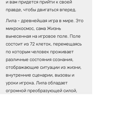
и вам придется прийти к своей
правде, чтобы двигаться вперед.
Лила - древнейшая игра в мире. Это
микрокосмос, сама Жизнь
вынесенная на игровое поле. Поле
состоит из 72 клеток, перемещаясь
по которым человек проживает
различные состояния сознания,
отображающие ситуации из жизни,
внутренние сценарии, вызовы и
уроки игрока. Лила обладает
огромной преобразующей силой,
которая может изменить твою
жизнь. Потому, что Лила- не просто
игра, это трансформационная
техника самопознания,