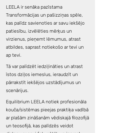
LEELA ir senāka pazīstama
Transformācijas un pašizziņas spēle,
kas palīdz savienoties ar savu iekšējo
patiesību, izvēlēties mērķus un
virzienus, pieņemt lēmumus, atrast
atbildes, saprast notiekošo ar tevi un
ap tevi.
Tā var palīdzēt iedziļināties un atrast
īstos dziļos iemeslus, ieraudzīt un
pārrakstīt iekšējos uzstādījumus un
scenārijus.
Equilibrium LEELA notiek profesionāla
kouča/sistēmas pieejas praktiķa vadībā
ar plašām zināšanām vēdiskajā filozofijā
un teosofijā, kas palīdzēs veidot