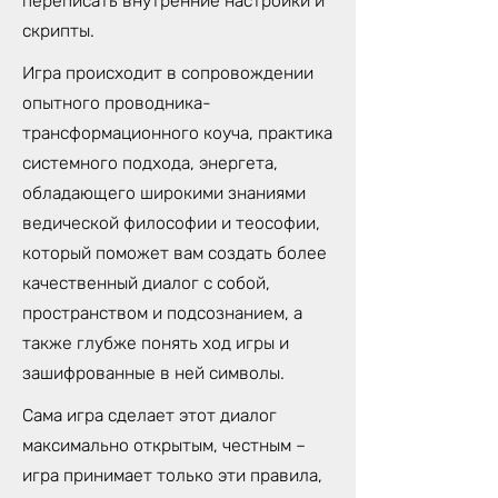
переписать внутренние настройки и
скрипты.
Игра происходит в сопровождении
опытного проводника-
трансформационного коуча, практика
системного подхода, энергета,
обладающего широкими знаниями
ведической философии и теософии,
который поможет вам создать более
качественный диалог с собой,
пространством и подсознанием, а
также глубже понять ход игры и
зашифрованные в ней символы.
Сама игра сделает этот диалог
максимально открытым, честным –
игра принимает только эти правила,