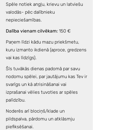
Spēle notiek angļu, krievu un latviešu
valodās- pēc dalībnieku
nepieciešamības.
Dalība vienam cilvēkam:
150 €
Paņem līdzi kādu mazu priekšmetu,
kuru izmanto ikdienā (aproce, gredzens
vai kas līdzīgs).
Šīs tuvākās dienas padomā par savu
nodomu spēlei, par jautājumu kas Tev ir
svarīgs un kā atrisināšanai vai
izprašanai vēlies tuvoties ar spēles
palīdzību.
Noderēs arī blociņš/klade un
pildspalva, pārdomu un atklāsmju
piefiksēšanai.