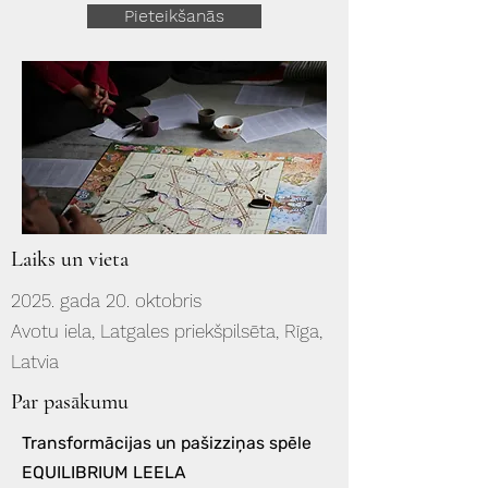
Pieteikšanās
Laiks un vieta
2025. gada 20. oktobris
Avotu iela, Latgales priekšpilsēta, Rīga,
Latvia
Par pasākumu
Transformācijas un pašizziņas spēle
EQUILIBRIUM LEELA