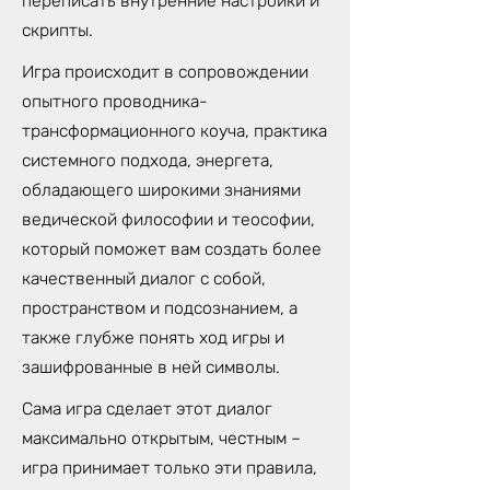
переписать внутренние настройки и
скрипты.
Игра происходит в сопровождении
опытного проводника-
трансформационного коуча, практика
системного подхода, энергета,
обладающего широкими знаниями
ведической философии и теософии,
который поможет вам создать более
качественный диалог с собой,
пространством и подсознанием, а
также глубже понять ход игры и
зашифрованные в ней символы.
Сама игра сделает этот диалог
максимально открытым, честным –
игра принимает только эти правила,