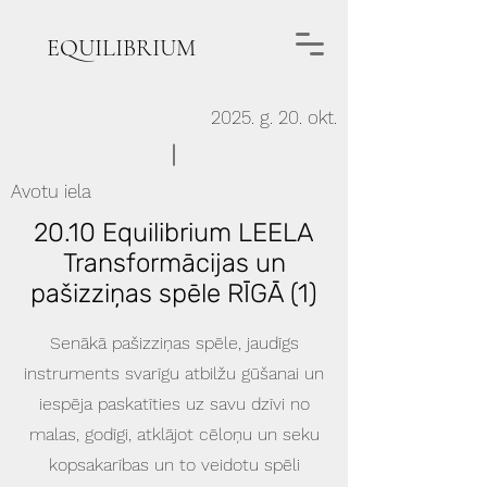
EQUILIBRIUM
2025. g. 20. okt.
Avotu iela
20.10 Equilibrium LEELA
Transformācijas un
pašizziņas spēle RĪGĀ (1)
Senākā pašizziņas spēle, jaudīgs
instruments svarīgu atbilžu gūšanai un
iespēja paskatīties uz savu dzīvi no
malas, godīgi, atklājot cēloņu un seku
kopsakarības un to veidotu spēli