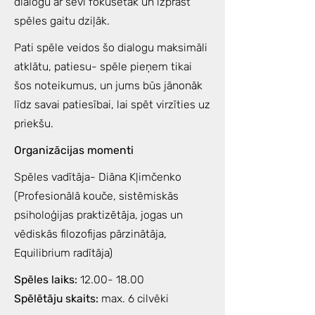
dialogu ar sevi fokusētāk un izprast
spēles gaitu dziļāk.
Pati spēle veidos šo dialogu maksimāli
atklātu, patiesu- spēle pieņem tikai
šos noteikumus, un jums būs jānonāk
līdz savai patiesībai, lai spēt virzīties uz
priekšu.
Organizācijas momenti
Spēles vadītāja- Diāna Kļimčenko
(Profesionālā kouče, sistēmiskās
psiholoģijas praktizētāja, jogas un
vēdiskās filozofijas pārzinātāja,
Equilibrium radītāja)
Spēles laiks:
12.00- 18.00
Spēlētāju skaits:
max. 6 cilvēki