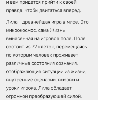
и вам придется прийти к своей
правде, чтобы двигаться вперед.
Лила - древнейшая игра в мире. Это
микрокосмос, сама Жизнь
вынесенная на игровое поле. Поле
состоит из 72 клеток, перемещаясь
по которым человек проживает
различные состояния сознания,
отображающие ситуации из жизни,
внутренние сценарии, вызовы и
уроки игрока. Лила обладает
огромной преобразующей силой,
которая может изменить твою
жизнь. Потому, что Лила- не просто
игра, это трансформационная
техника самопознания,