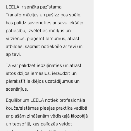
LEELA ir senāka pazīstama
Transformācijas un pašizziņas spēle,
kas palīdz savienoties ar savu iekšējo
patiesību, izvēlēties mērķus un
virzienus, pieņemt lēmumus, atrast
atbildes, saprast notiekošo ar tevi un
ap tevi.
Tā var palīdzēt iedziļināties un atrast
īstos dziļos iemeslus, ieraudzīt un
pārrakstīt iekšējos uzstādījumus un
scenārijus.
Equilibrium LEELA notiek profesionāla
kouča/sistēmas pieejas praktiķa vadībā
ar plašām zināšanām vēdiskajā filozofijā
un teosofijā, kas palīdzēs veidot