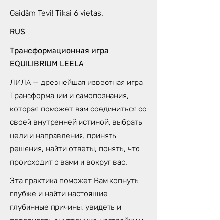
Gaidām Tevi! Tikai 6 vietas.
RUS
Трансформационная игра
EQUILIBRIUM LEELA
ЛИЛА — древнейшая известная игра
Трансформации и самопознания,
которая поможет вам соединиться со
своей внутренней истиной, выбрать
цели и направления, принять
решения, найти ответы, понять, что
происходит с вами и вокруг вас.
Эта практика поможет Вам копнуть
глубже и найти настоящие
глубинные причины, увидеть и