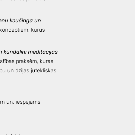
ienu koučinga un
 konceptiem, kurus
n kundalīni meditācijas
stības praksēm, kuras
bu un dziļas jutekliskas
ām un, iespējams,