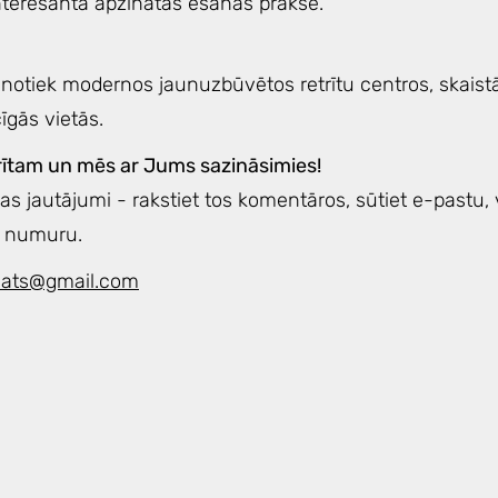
interesanta apzinātās ēšanas prakse.
i notiek modernos jaunuzbūvētos retrītu centros, skaist
īgās vietās.
trītam un mēs ar Jums sazināsimies!
as jautājumi - rakstiet tos komentāros, sūtiet e-pastu,
a numuru.
reats@gmail.com