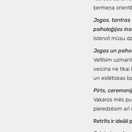
ķermeņa orientē
Jogas, tantras 
psiholoģijas in
īstenot mūsu dz
Jogas un psihos
Veltīsim uzmanī
veicina ne tikai
un estētiskas b
Pirts, ceremoni
Vakaros mēs pul
pieredzēsim arī
Retrīts ir ideāli