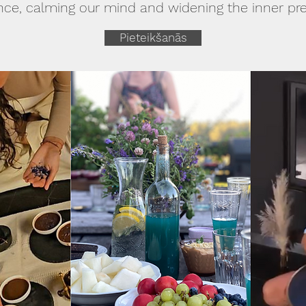
ence, calming our mind and widening the inner pr
Pieteikšanās