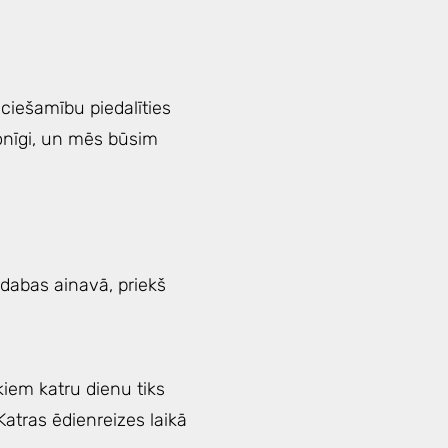
ieciešamību piedalīties
sonīgi, un mēs būsim
ā dabas ainavā, priekš
kiem katru dienu tiks
atras ēdienreizes laikā