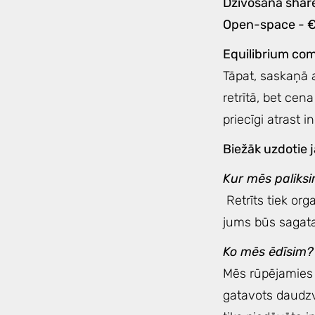
Dzīvošana shar
Open-space - 
Equilibrium com
Tāpat, saskaņā a
retrītā, bet cen
priecīgi atrast i
Biežāk uzdotie 
Kur mēs paliks
Retrīts tiek orga
jums būs sagata
Ko mēs ēdīsim
Mēs rūpējamies p
gatavots daudzv