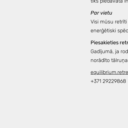
tiks piedāvāta 
Par vietu
Visi mūsu retrīt
enerģētiski spēc
Piesakieties re
Gadījumā, ja rod
norādīto tālruņ
equilibrium.ret
+371 29229868