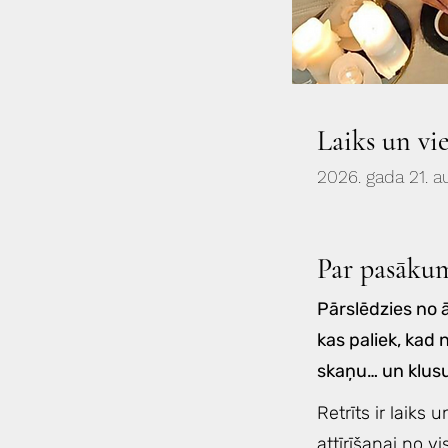
Laiks un vi
2026. gada 21. a
Par pasāku
Pārslēdzies no ā
kas paliek, kad
skaņu… un klu
Retrīts ir laiks
attīrīšanai no v