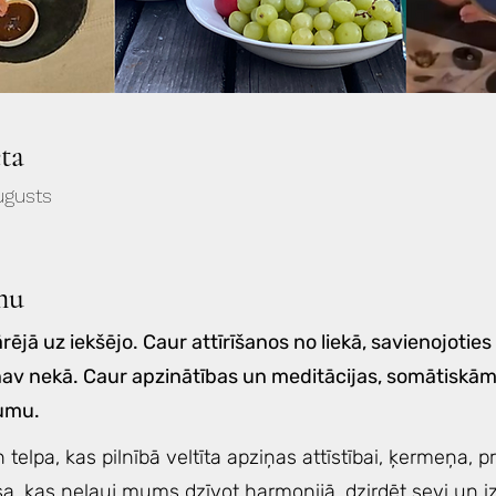
eta
ugusts
mu
rējā uz iekšējo. Caur attīrīšanos no liekā, savienojoties
 nav nekā. Caur apzinātības un meditācijas, somātiskām
sumu.
 un telpa, kas pilnībā veltīta apziņas attīstībai, ķermeņa
isa, kas neļauj mums dzīvot harmonijā, dzirdēt sevi un i