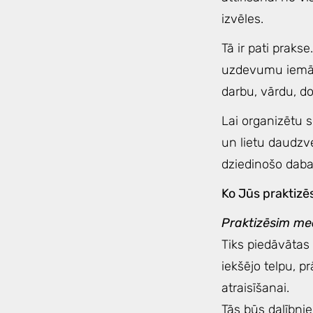
izvēles.
Tā ir pati prakse
uzdevumu iemācī
darbu, vārdu, 
Lai organizētu s
un lietu daudzve
dziedinošo dab
Ko Jūs praktizē
Praktizēsim med
Tiks piedāvātas
iekšējo telpu, p
atraisīšanai.
Tās būs dalībni