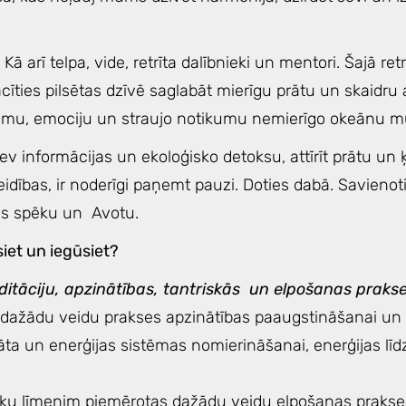
. Kā arī telpa, vide, retrīta dalībnieki un mentori. Šajā r
ties pilsētas dzīvē saglabāt mierīgu prātu un skaidru 
domu, emociju un straujo notikumu nemierīgo okeānu 
ev informācijas un ekoloģisko detoksu, attīrīt prātu un
idības, ir noderīgi paņemt pauzi. Doties dabā. Savienoti
as spēku un Avotu.
siet un iegūsiet?
itāciju, apzinātības, tantriskās un elpošanas prakse
 dažādu veidu prakses apzinātības paaugstināšanai un 
rāta un enerģijas sistēmas nomierināšanai, enerģijas lī
eku līmenim piemērotas dažādu veidu elpošanas prakses,