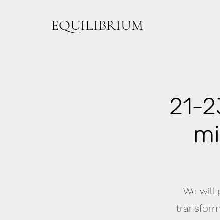
EQUILIBRIUM
21-2
mi
We will
transform