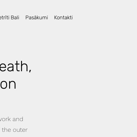
trīti Bali
Pasākumi
Kontakti
eath,
ion
work and
 the outer