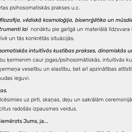
tas psihosomatiskās prakses u.c.
filozofija, vēdiskā kosmoloģija, bioenrģētika un mūsd
strumenti lai
nonāktu pie garīgā un materiālā līdzsvara
īvē un tās konkrētās situācijās.
omatiskās intuitīvās kustības prakses, dinamiskās u
bu ķermenim caur jogas/psihosomātiskās, intuitīvās ku
 ķermeņa veselību un elastību, bet arī apzinātības attīstī
audas ieguvi.
jas.
cēsimies uz pirti, skaņas, deju un sakrālām ceremonij
 citus radošās izpausmes veidus.
 piemērots Jums, ja...