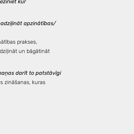
neziniet kur
padziļināt apzinātības/
nātības prakses,
dziļināt un bāgātināt
maņas darīt to patstāvīgi
šas zināšanas, kuras