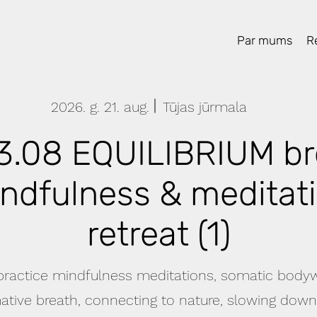
Par mums
Re
2026. g. 21. aug.
Tūjas jūrmala
3.08 EQUILIBRIUM br
ndfulness & meditat
retreat (1)
 practice mindfulness meditations, somatic body
ative breath, connecting to nature, slowing down