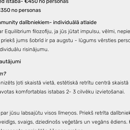
ed istabā- €450 no personas
€350 no personas
munity dalībniekiem- individuālā atlaide
r Equilibrium filozofiju, ja jūs jūtat impulsu, vēlmi, nep
a priekš jums šobrīd ir pa augstu - lūgums vērsties per
ndividuālu risinājumu.
jautājumi
im?
nizēts ļoti skaistā vietā, estētiskā retrītu centrā skaist
votas komfortablas istabas 2- 3 cilvēku izvietošanai.
?
ar jūsu labsajūtu visos līmeņos. Priekš retrīta dalībnie
eidīgs, svaigs, dziedinošs veģetārs un vegāns ēdiens. K