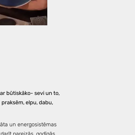
 ar būtiskāko- sevi un to,
 praksēm, elpu, dabu,
, prāta un energosistēmas
zdarīt pareizās, godīgās