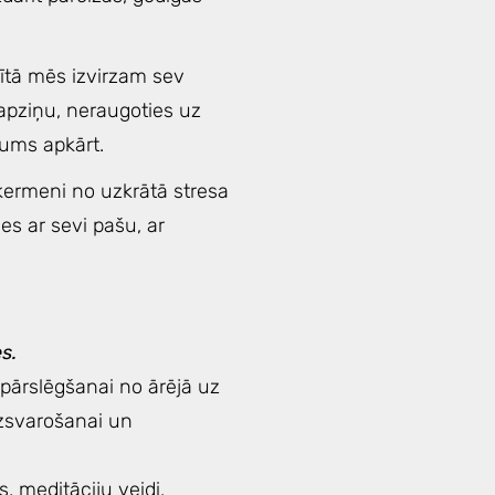
etrītā mēs izvirzam sev
apziņu, neraugoties uz
mums apkārt.
 ķermeni no uzkrātā stresa
es ar sevi pašu, ar
s.
pārslēgšanai no ārējā uz
dzsvarošanai un
 meditāciju veidi,