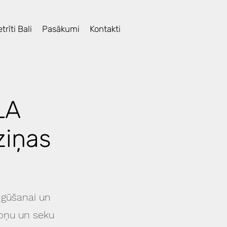
trīti Bali
Pasākumi
Kontakti
LA
ziņas
 gūšanai un
ēloņu un seku