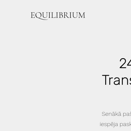
EQUILIBRIUM
2
Tran
Senākā paš
iespēja pask