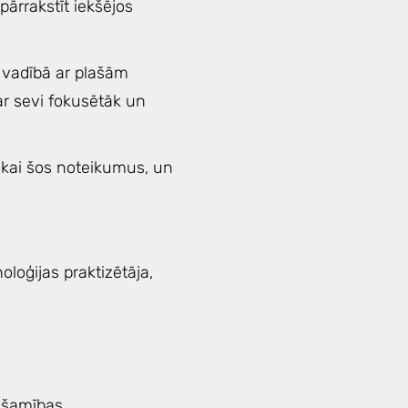
 pārrakstīt iekšējos
 vadībā ar plašām
 ar sevi fokusētāk un
tikai šos noteikumus, un
loģijas praktizētāja,
ešamības.