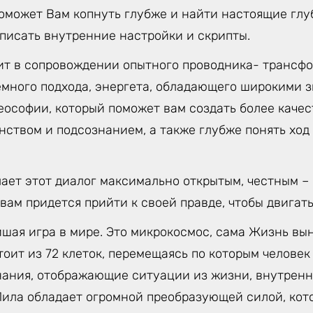
поможет Вам копнуть глубже и найти настоящие гл
еписать внутренние настройки и скрипты.
ит в сопровождении опытного проводника- трансфо
емного подхода, энергета, обладающего широкими 
еософии, который поможет вам создать более качес
анством и подсознанием, а также глубже понять хо
лает этот диалог максимально открытым, честным –
 вам придется прийти к своей правде, чтобы двигать
йшая игра в мире. Это микрокосмос, сама Жизнь вы
тоит из 72 клеток, перемещаясь по которым челове
нания, отображающие ситуации из жизни, внутренн
 Лила обладает огромной преобразующей силой, кот