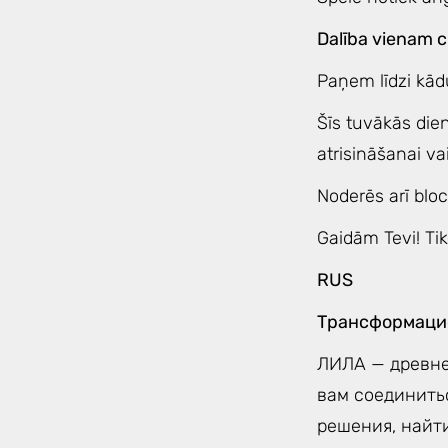
Dalība vienam c
Paņem līdzi kād
Šīs tuvākās die
atrisināšanai va
Noderēs arī blo
Gaidām Tevi! Tik
RUS
Трансформацио
ЛИЛА — древне
вам соединить
решения, найти