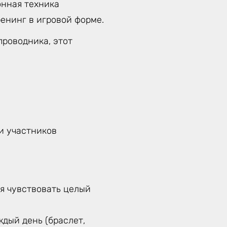
онная техника
енинг в игровой форме.
проводника, этот
ти участников
бя чувствовать целый
дый день (браслет,