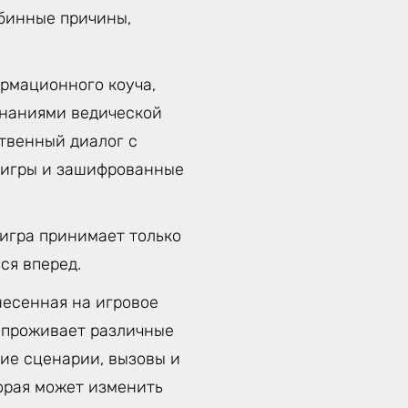
убинные причины,
рмационного коуча,
знаниями ведической
твенный диалог с
д игры и зашифрованные
 игра принимает только
ся вперед.
несенная на игровое
к проживает различные
ие сценарии, вызовы и
орая может изменить