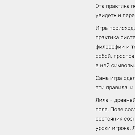
Эта практика 
увидеть и пер
Игра происход
практика сист
философии и т
собой, простр
в ней символы.
Сама игра сде
эти правила, и
Лила - древне
поле. Поле сос
состояния соз
уроки игрока.