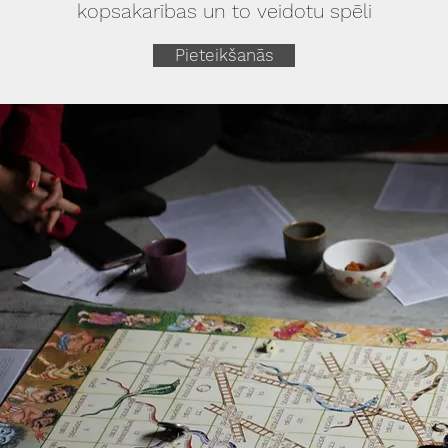
kopsakarības un to veidotu spēli
Pieteikšanās