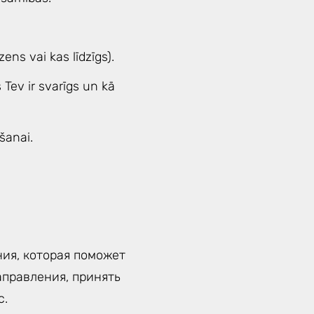
ns vai kas līdzīgs).
Tev ir svarīgs un kā
šanai.
ия, которая поможет
аправления, принять
с.