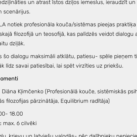
edziļināties un atrast īstos dziļos iemeslus, ieraudzīt un
 scenārijus.
LA notiek profesionāla kouča/sistēmas pieejas praktiķa
ajā filozofijā un teosofijā, kas palīdzēs veidot dialogu
itu dziļāk.
s šo dialogu maksimāli atklātu, patiesu- spēle pieņem 
līdz savai patiesībai, lai spēt virzīties uz priekšu.
momenti
 Diāna Kļimčenko (Profesionālā kouče, sistēmiskās psiho
 filozofijas pārzinātāja, Equilibrium radītāja)
00- 18.00
:
max. 6 cilvēki
gļu, krievu un latviešu valodās- pēc dalībnieku nepieci