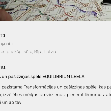
eta
augusts
les priekšpilsēta, Rīga, Latvia
mu
s un pašizziņas spēle EQUILIBRIUM LEELA
 pazīstama Transformācijas un pašizziņas spēle, kas pa
u, izvēlēties mērķus un virzienus, pieņemt lēmumus, atr
i un ap tevi.