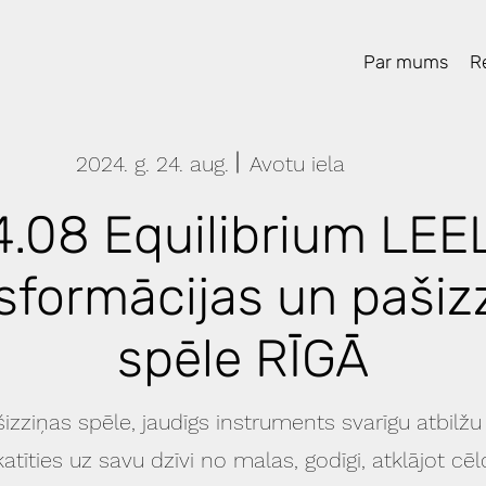
Par mums
Re
2024. g. 24. aug.
Avotu iela
4.08 Equilibrium LEE
sformācijas un pašiz
spēle RĪGĀ
izziņas spēle, jaudīgs instruments svarīgu atbilžu
atīties uz savu dzīvi no malas, godīgi, atklājot c