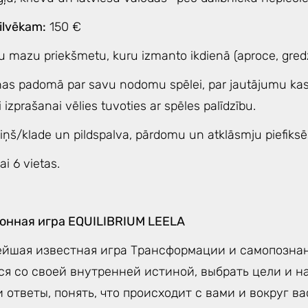
ilvēkam:
150 €
u mazu priekšmetu, kuru izmanto ikdienā (aproce, gredze
nas padomā par savu nodomu spēlei, par jautājumu kas 
i izprašanai vēlies tuvoties ar spēles palīdzību.
ciņš/klade un pildspalva, pārdomu un atklāsmju piefiksē
ai 6 vietas.
нная игра EQUILIBRIUM LEELA
йшая известная игра Трансформации и самопознан
ся со своей внутренней истиной, выбрать цели и н
 ответы, понять, что происходит с вами и вокруг ва