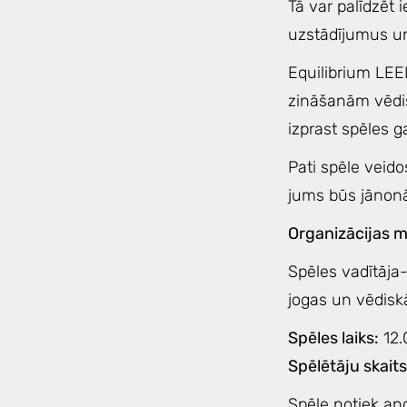
Tā var palīdzēt i
uzstādījumus un
Equilibrium LEE
zināšanām vēdisk
izprast spēles ga
Pati spēle veido
jums būs jānonāk 
Organizācijas 
Spēles vadītāja-
jogas un vēdiskās
Spēles laiks:
12.
Spēlētāju skaits
Spēle notiek an