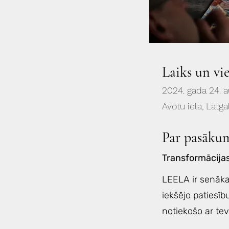
Laiks un vi
2024. gada 24. 
Avotu iela, Latga
Par pasāku
Transformācija
LEELA ir senāka
iekšējo patiesīb
notiekošo ar tev