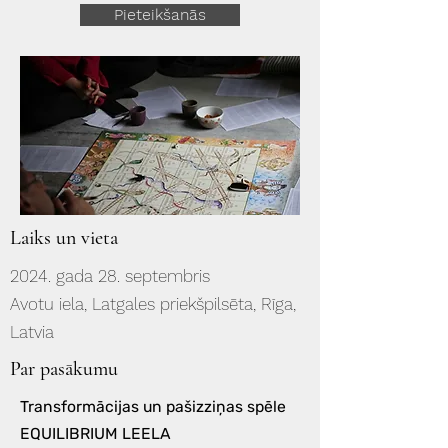
Pieteikšanās
Laiks un vieta
2024. gada 28. septembris
Avotu iela, Latgales priekšpilsēta, Rīga,
Latvia
Par pasākumu
Transformācijas un pašizziņas spēle
EQUILIBRIUM LEELA