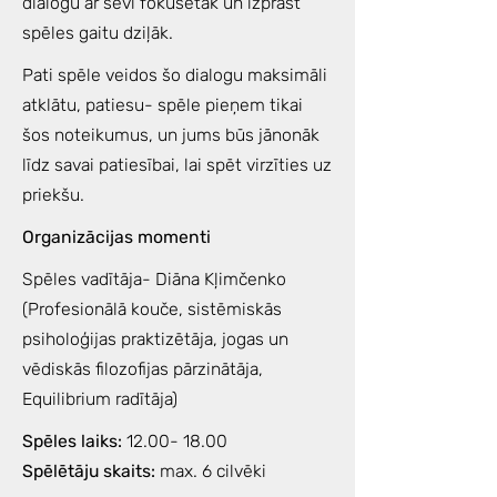
dialogu ar sevi fokusētāk un izprast
spēles gaitu dziļāk.
Pati spēle veidos šo dialogu maksimāli
atklātu, patiesu- spēle pieņem tikai
šos noteikumus, un jums būs jānonāk
līdz savai patiesībai, lai spēt virzīties uz
priekšu.
Organizācijas momenti
Spēles vadītāja- Diāna Kļimčenko
(Profesionālā kouče, sistēmiskās
psiholoģijas praktizētāja, jogas un
vēdiskās filozofijas pārzinātāja,
Equilibrium radītāja)
Spēles laiks:
12.00- 18.00
Spēlētāju skaits:
max. 6 cilvēki