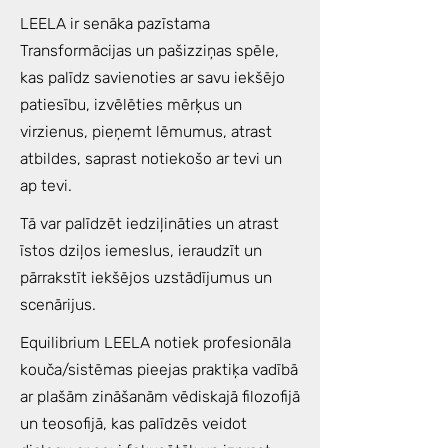
LEELA ir senāka pazīstama
Transformācijas un pašizziņas spēle,
kas palīdz savienoties ar savu iekšējo
patiesību, izvēlēties mērķus un
virzienus, pieņemt lēmumus, atrast
atbildes, saprast notiekošo ar tevi un
ap tevi.
Tā var palīdzēt iedziļināties un atrast
īstos dziļos iemeslus, ieraudzīt un
pārrakstīt iekšējos uzstādījumus un
scenārijus.
Equilibrium LEELA notiek profesionāla
kouča/sistēmas pieejas praktiķa vadībā
ar plašām zināšanām vēdiskajā filozofijā
un teosofijā, kas palīdzēs veidot