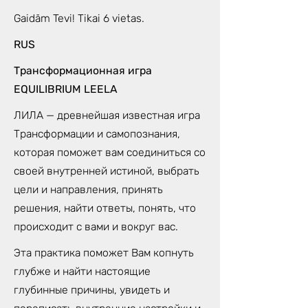
Gaidām Tevi! Tikai 6 vietas.
RUS
Трансформационная игра
EQUILIBRIUM LEELA
ЛИЛА — древнейшая известная игра
Трансформации и самопознания,
которая поможет вам соединиться со
своей внутренней истиной, выбрать
цели и направления, принять
решения, найти ответы, понять, что
происходит с вами и вокруг вас.
Эта практика поможет Вам копнуть
глубже и найти настоящие
глубинные причины, увидеть и