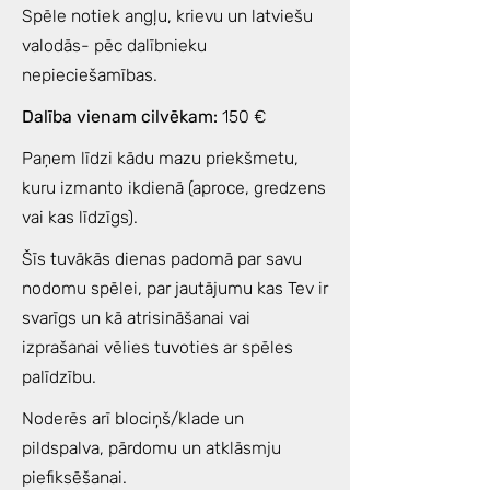
Spēle notiek angļu, krievu un latviešu
valodās- pēc dalībnieku
nepieciešamības.
Dalība vienam cilvēkam:
150 €
Paņem līdzi kādu mazu priekšmetu,
kuru izmanto ikdienā (aproce, gredzens
vai kas līdzīgs).
Šīs tuvākās dienas padomā par savu
nodomu spēlei, par jautājumu kas Tev ir
svarīgs un kā atrisināšanai vai
izprašanai vēlies tuvoties ar spēles
palīdzību.
Noderēs arī blociņš/klade un
pildspalva, pārdomu un atklāsmju
piefiksēšanai.