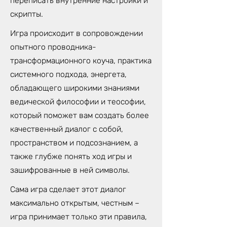
переписать внутренние настройки и
скрипты.
Игра происходит в сопровождении
опытного проводника-
трансформационного коуча, практика
системного подхода, энергета,
обладающего широкими знаниями
ведической философии и теософии,
который поможет вам создать более
качественный диалог с собой,
пространством и подсознанием, а
также глубже понять ход игры и
зашифрованные в ней символы.
Сама игра сделает этот диалог
максимально открытым, честным –
игра принимает только эти правила,