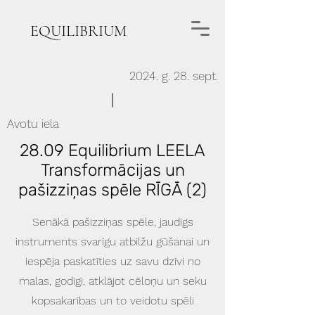
EQUILIBRIUM
2024. g. 28. sept.
Avotu iela
28.09 Equilibrium LEELA
Transformācijas un
pašizziņas spēle RĪGĀ (2)
Senākā pašizziņas spēle, jaudīgs
instruments svarīgu atbilžu gūšanai un
iespēja paskatīties uz savu dzīvi no
malas, godīgi, atklājot cēloņu un seku
kopsakarības un to veidotu spēli