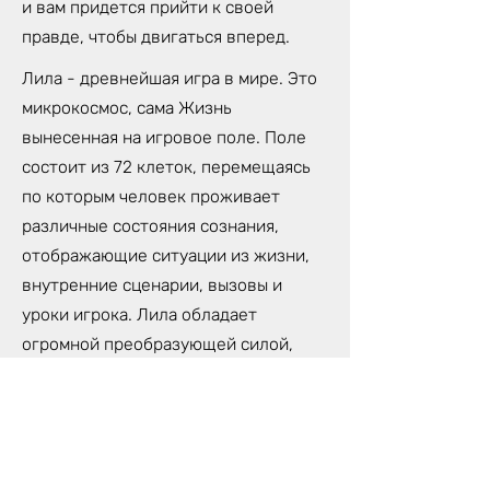
и вам придется прийти к своей
правде, чтобы двигаться вперед.
Лила - древнейшая игра в мире. Это
микрокосмос, сама Жизнь
вынесенная на игровое поле. Поле
состоит из 72 клеток, перемещаясь
по которым человек проживает
различные состояния сознания,
отображающие ситуации из жизни,
внутренние сценарии, вызовы и
уроки игрока. Лила обладает
огромной преобразующей силой,
которая может изменить твою
жизнь. Потому, что Лила- не просто
игра, это трансформационная
техника самопознания,