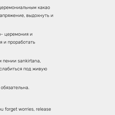
церемониальным какао
напряжение, выдохнуть и
о- церемония и
я и проработать
 пении sankirtana,
сслабиться под живую
 обязательна.
u forget worries, release