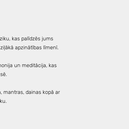
iku, kas palīdzēs jums
ziļākā apzinātības līmenī.
onija un meditācija, kas
sē.
, mantras, dainas kopā ar
ku.