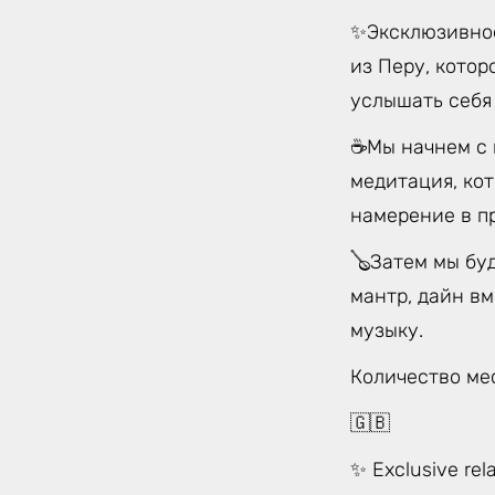
✨Эксклюзивное
из Перу, котор
услышать себя
☕️Мы начнем с 
медитация, кот
намерение в п
🪕Затем мы буд
мантр, дайн в
музыку.
Количество ме
🇬🇧
✨ Exclusive rel