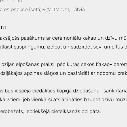
decembris
gales priekšpilsēta, Rīga, LV-1011, Latvia
mu
laksējošs pasākums ar ceremoniālu kakao un dzīvu mūz
 atlaist saspringumu, izelpot un sadzirdēt sevi un citus d
 dziļas elpošanas praksi, pēc kuras sekos Kakao- cerem
t dziļākajos apziņas slāņos un pastrādāt ar nodomu prak
būs iespēja piedalīties kopīgā dziedāšanā- sankirtana
ālistiem, jeb vienkārši atslābināties baudot dzīvu mūzi
 ierobežots, iepriekšējā pieteikšanās obligāta.