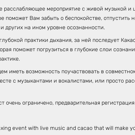
 расслабляющее мероприятие с живой музыкой и 
ое поможет Вам забыть о беспокойстве, отпустить 
 и других на ином уровне осознанности.
глубокой практики дыхания, за ней последует Кака
орая поможет погрузиться в глубокие слои сознани
рактике.
ем иметь возможность поучаствовать в совместном
месте с музыкантами и вокалистами, или просто ра
ст очень ограничено, предварительная регистрация
axing event with live music and cacao that will make yo