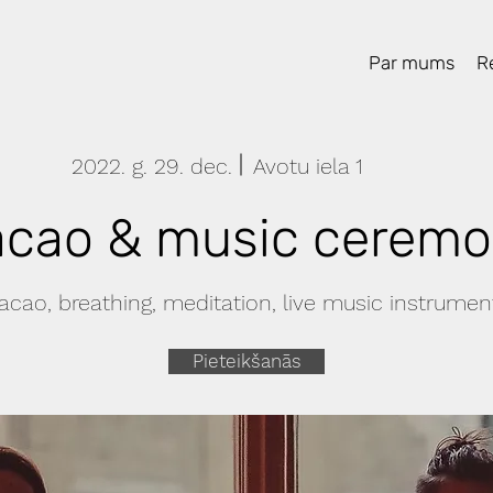
Par mums
Re
2022. g. 29. dec.
Avotu iela 1
cao & music cerem
acao, breathing, meditation, live music instrumen
Pieteikšanās