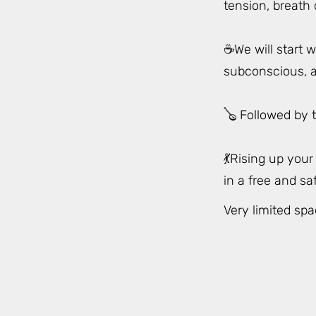
tension, breath
⠀
☕️We will start
subconscious, a
⠀
🪕 Followed by t
⠀
💃Rising up you
in a free and s
Very limited spa