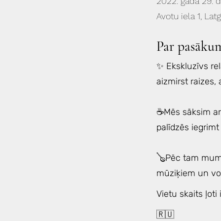
2022. gada 29. 
Avotu iela 1, Lat
Par pasāku
✨ Ekskluzīvs re
aizmirst raizes,
⠀
☕️Mēs sāksim ar
palīdzēs iegrim
⠀
🪕Pēc tam mums 
mūziķiem un vok
Vietu skaits ļoti
🇷🇺