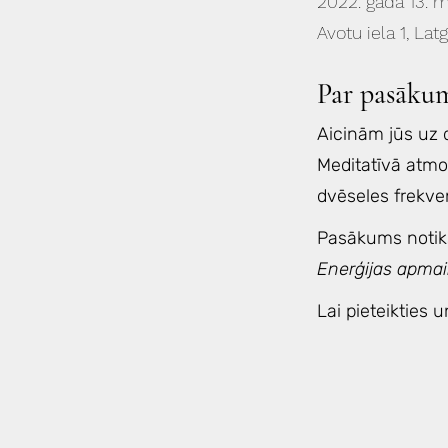
2022. gada 13. m
Avotu iela 1, Lat
Par pasāku
Aicinām jūs uz 
Meditatīvā atmo
dvēseles frekven
Pasākums notiks
Enerģijas apma
Lai pieteikties