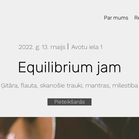
Par mums
Re
2022. g. 13. maijs
Avotu iela 1
Equilibrium jam
Ģitāra, flauta, skanošie trauki, mantras, mīlestība
Pieteikšanās