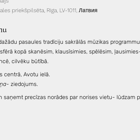
aijs
gales priekšpilsēta, Rīga, LV-1011, Латвия
mu
dažādu pasaules tradīciju sakrālās mūzikas programmu
sfērā kopā skanēsim, klausīsimies, spēlēsim, ļausimie
cē, cilvēku būtībā.
 centrā, Avotu ielā.
iņa
- ziedojums.
 un saņemt precīzas norādes par norises vietu- lūdzam 