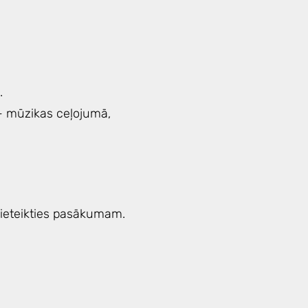
.
s- mūzikas ceļojumā,
pieteikties pasākumam.