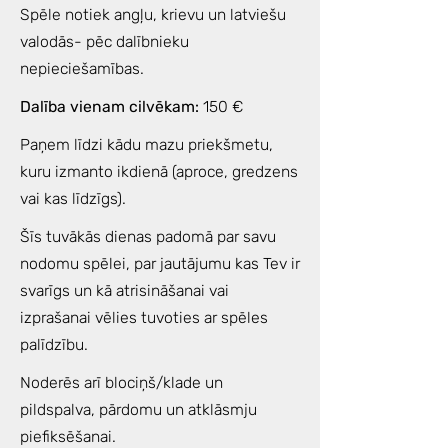
Spēle notiek angļu, krievu un latviešu
valodās- pēc dalībnieku
nepieciešamības.
Dalība vienam cilvēkam:
150 €
Paņem līdzi kādu mazu priekšmetu,
kuru izmanto ikdienā (aproce, gredzens
vai kas līdzīgs).
Šīs tuvākās dienas padomā par savu
nodomu spēlei, par jautājumu kas Tev ir
svarīgs un kā atrisināšanai vai
izprašanai vēlies tuvoties ar spēles
palīdzību.
Noderēs arī blociņš/klade un
pildspalva, pārdomu un atklāsmju
piefiksēšanai.