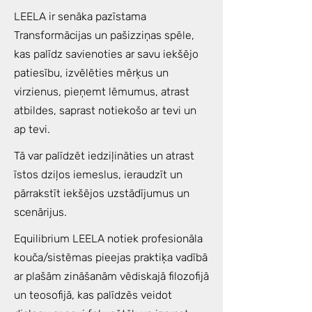
LEELA ir senāka pazīstama
Transformācijas un pašizziņas spēle,
kas palīdz savienoties ar savu iekšējo
patiesību, izvēlēties mērķus un
virzienus, pieņemt lēmumus, atrast
atbildes, saprast notiekošo ar tevi un
ap tevi.
Tā var palīdzēt iedziļināties un atrast
īstos dziļos iemeslus, ieraudzīt un
pārrakstīt iekšējos uzstādījumus un
scenārijus.
Equilibrium LEELA notiek profesionāla
kouča/sistēmas pieejas praktiķa vadībā
ar plašām zināšanām vēdiskajā filozofijā
un teosofijā, kas palīdzēs veidot