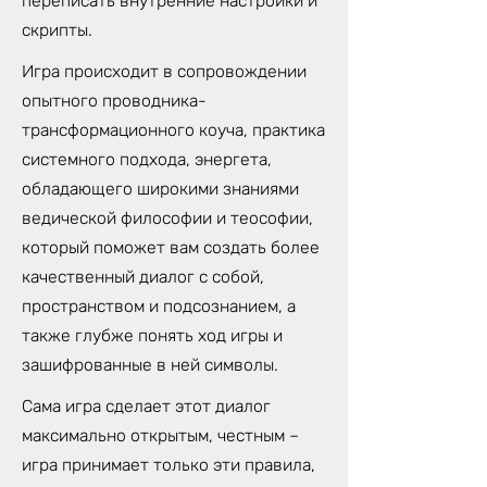
переписать внутренние настройки и
скрипты.
Игра происходит в сопровождении
опытного проводника-
трансформационного коуча, практика
системного подхода, энергета,
обладающего широкими знаниями
ведической философии и теософии,
который поможет вам создать более
качественный диалог с собой,
пространством и подсознанием, а
также глубже понять ход игры и
зашифрованные в ней символы.
Сама игра сделает этот диалог
максимально открытым, честным –
игра принимает только эти правила,