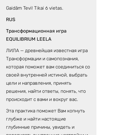
Gaidām Tevi! Tikai 6 vietas.
RUS
Трансформационная игра
EQUILIBRIUM LEELA
ЛИЛА — древнейшая известная игра
Трансформации и самопознания,
которая поможет вам соединиться со
своей внутренней истиной, выбрать
цели и направления, принять
решения, найти ответы, понять, что
происходит с вами и вокруг вас.
Эта практика поможет Вам копнуть
глубже и найти настоящие
глубинные причины, увидеть и