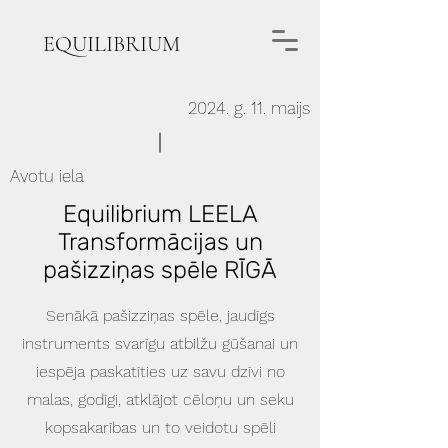
EQUILIBRIUM
2024. g. 11. maijs
Avotu iela
Equilibrium LEELA
Transformācijas un
pašizziņas spēle RĪGĀ
Senākā pašizziņas spēle, jaudīgs
instruments svarīgu atbilžu gūšanai un
iespēja paskatīties uz savu dzīvi no
malas, godīgi, atklājot cēloņu un seku
kopsakarības un to veidotu spēli