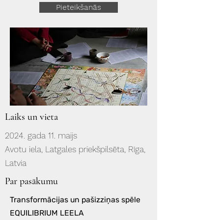
Pieteikšanās
Laiks un vieta
2024. gada 11. maijs
Avotu iela, Latgales priekšpilsēta, Rīga,
Latvia
Par pasākumu
Transformācijas un pašizziņas spēle
EQUILIBRIUM LEELA