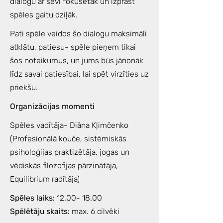
dialogu ar sevi fokusētāk un izprast
spēles gaitu dziļāk.
Pati spēle veidos šo dialogu maksimāli
atklātu, patiesu- spēle pieņem tikai
šos noteikumus, un jums būs jānonāk
līdz savai patiesībai, lai spēt virzīties uz
priekšu.
Organizācijas momenti
Spēles vadītāja- Diāna Kļimčenko
(Profesionālā kouče, sistēmiskās
psiholoģijas praktizētāja, jogas un
vēdiskās filozofijas pārzinātāja,
Equilibrium radītāja)
Spēles laiks:
12.00- 18.00
Spēlētāju skaits:
max. 6 cilvēki