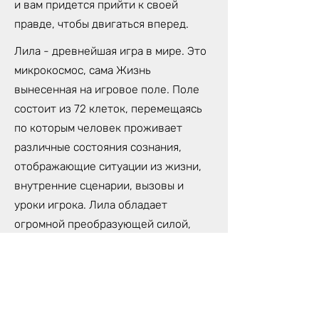
и вам придется прийти к своей
правде, чтобы двигаться вперед.
Лила - древнейшая игра в мире. Это
микрокосмос, сама Жизнь
вынесенная на игровое поле. Поле
состоит из 72 клеток, перемещаясь
по которым человек проживает
различные состояния сознания,
отображающие ситуации из жизни,
внутренние сценарии, вызовы и
уроки игрока. Лила обладает
огромной преобразующей силой,
которая может изменить твою
жизнь. Потому, что Лила- не просто
игра, это трансформационная
техника самопознания,