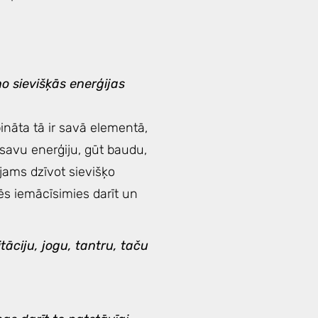
no sievišķās enerģijas
bināta tā ir savā elementā,
 savu enerģiju, gūt baudu,
ējams dzīvot sievišķo
ēs iemācīsimies darīt un
āciju, jogu, tantru, taču