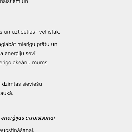
 balstiem un
es un uzticēties- vel īstāk.
saglabāt mierīgu prātu un
a enerģiju sevī,
mierīgo okeānu mums
s dzimtas sieviešu
 laukā.
 enerģijas atraisīšanai
augstināšanai,