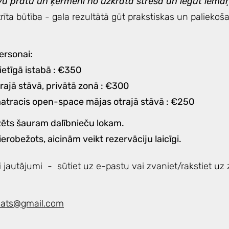
savu prātu un ķermeni no uzkrātā stresa un iegūt iema
retrīta būtība - gala rezultātā gūt prakstiskas un palieko
ersonai:
ietīgā istabā : €350
trajā stāvā, privātā zonā : €300
atracis open-space mājas otrajā stāvā : €250
dzēts šauram dalībnieču lokam.
 ierobežots, aicinām veikt rezervāciju laicīgi.
i jautājumi - sūtiet uz e-pastu vai zvaniet/rakstiet uz
reats@gmail.com