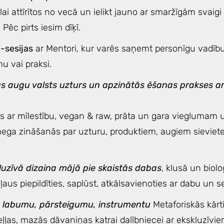
, lai attīrītos no vecā un ielikt jauno ar smaržīgām svaigi
Pēc pirts iesim dīķī.
-sesijas
ar Mentori, kur varēs saņemt personīgu vadīb
mu vai praksi.
gs augu valsts uzturs un apzinātās ēšanas prakses ar
s ar mīlestību, vegan & raw, prāta un gara vieglumam
mega zināšanās par uzturu, produktiem, augiem sieviete
uzīvā dizaina mājā pie skaistās dabas
, klusā un bioloģ
 ļaus piepildīties, saplūst, atkālsavienoties ar dabu un s
 labumu, pārsteigumu, instrumentu
Metaforiskās kārti
eļļas, mazās dāvaniņas katrai dalībniecei ar ekskluzīv