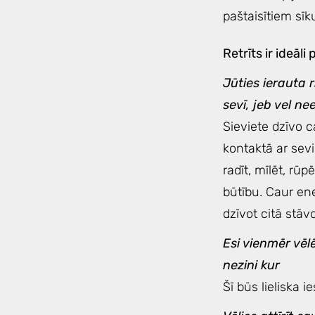
paštaisītiem sī
Retrīts ir ideāli 
Jūties ierauta r
sevī, jeb vel nee
Sieviete dzīvo c
kontaktā ar sev
radīt, mīlēt, rū
būtību. Caur en
dzīvot citā stāvo
Esi vienmēr vēl
nezini kur
Šī būs lieliska i