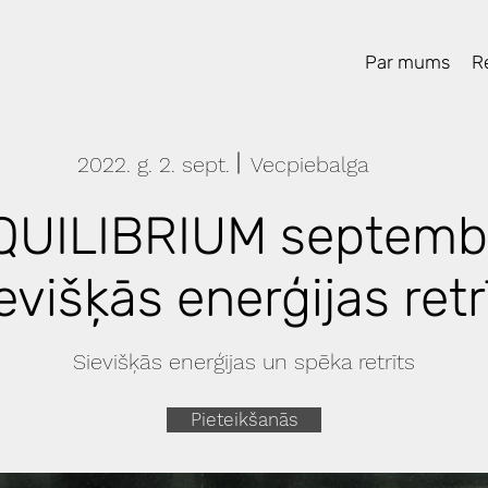
Par mums
Re
2022. g. 2. sept.
Vecpiebalga
QUILIBRIUM septemb
evišķās enerģijas retr
Sievišķās enerģijas un spēka retrīts
Pieteikšanās