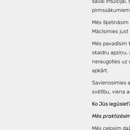
savai intuīcijai
pirmssākumiem
Mēs šķetināsim 
Mācīsimies just v
Mēs pavadīsim tr
skaidru apziņu, 
neraugoties uz
apkārt.
Savienosimies a
svētību, viena a
Ko Jūs iegūsie
Mēs praktizēsim
Mēs ceļosim daž