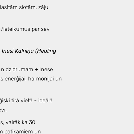
 lasītām slotām, zāļu
u/ieteikumus par sev
 Inesi Kalniņu (Healing
 un dzidrumam + Inese
s enerģijai, harmonijai un
iski tīrā vietā - ideālā
evi.
s, vairāk ka 30
iem patīkamiem un