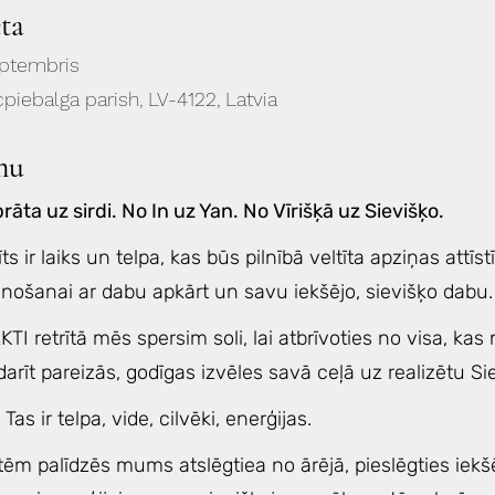
eta
eptembris
piebalga parish, LV-4122, Latvia
mu
rāta uz sirdi. No In uz Yan. No Vīrišķā uz Sievišķo.
īts ir laiks un telpa, kas būs pilnībā veltīta apziņas attī
ienošanai ar dabu apkārt un savu iekšējo, sievišķo dabu
TI retrītā mēs spersim soli, lai atbrīvoties no visa, ka
arīt pareizās, godīgas izvēles savā ceļā uz realizētu Si
 Tas ir telpa, vide, cilvēki, enerģijas.
vietēm palīdzēs mums atslēgtiea no ārējā, pieslēgties i