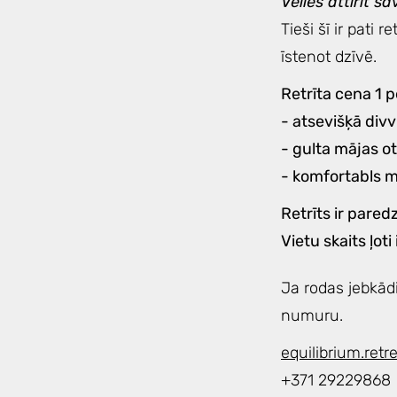
Vēlies attīrīt 
Tieši šī ir pati 
īstenot dzīvē.
Retrīta cena 1 p
- atsevišķā divv
- gulta mājas o
- komfortabls m
Retrīts ir pare
Vietu skaits ļoti
Ja rodas jebkād
numuru.
equilibrium.ret
+371 29229868