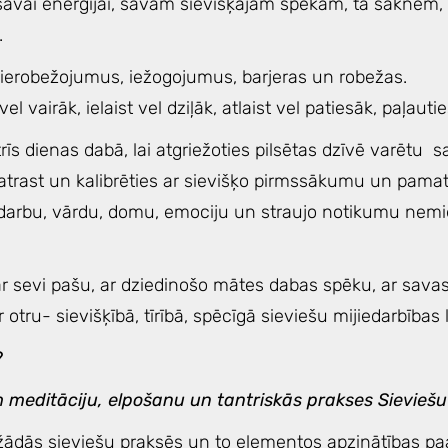
, savai enerģijai, savam sievišķajam spēkam, tā saknēm,
.
ierobežojumus, iežogojumus, barjeras un robežas.
el vairāk, ielaist vel dziļāk, atlaist vel patiesāk, paļauti
īs dienas dabā, lai atgriežoties pilsētas dzīvē varētu 
atrast un kalibrēties ar sievišķo pirmssākumu un pamat
 darbu, vārdu, domu, emociju un straujo notikumu ne
r sevi pašu, ar dziedinošo mātes dabas spēku, ar sava
r otru- sievišķībā, tīrībā, spēcīgā sieviešu mijiedarbības
t?
 meditāciju, elpošanu un tantriskās prakses Sieviešu
ādās sieviešu praksēs un to elementos apzinātības pa