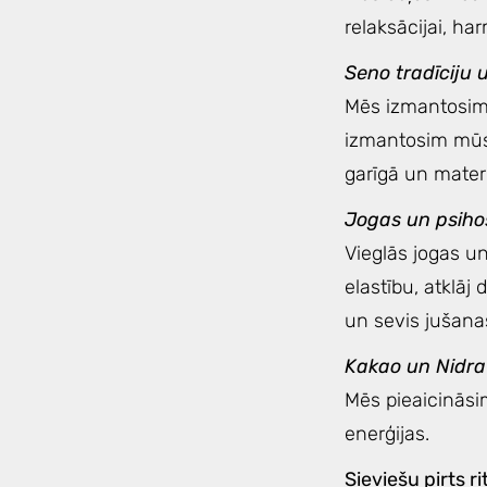
relaksācijai, h
Seno tradīciju
Mēs izmantosim
izmantosim mūsd
garīgā un mater
Jogas un psihos
Vieglās jogas u
elastību, atklāj
un sevis jušanas
Kakao un Nidra
Mēs pieaicināsi
enerģijas.
Sieviešu pirts r