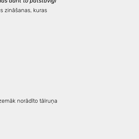
ņas darīt to patstāvīgi
šas zināšanas, kuras
 zemāk norādīto tālruņa