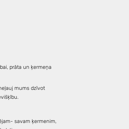
stībai, prāta un ķermeņa
.
s neļauj mums dzīvot
evišķību.
ekšējam- savam ķermenim,