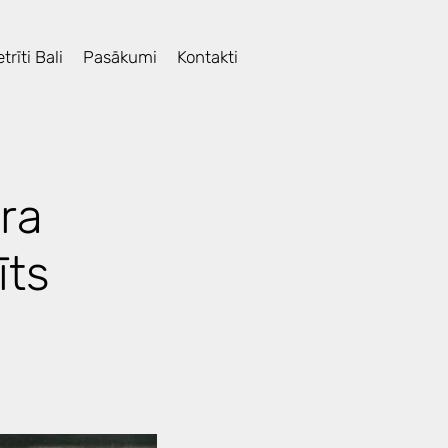
trīti Bali
Pasākumi
Kontakti
ra
īts