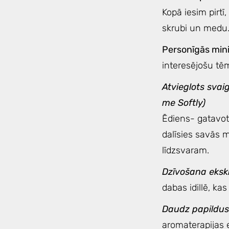
Kopā iesim pirtī
skrubi un medu. 
Personīgās mini
interesējošu tē
Atvieglots svai
me Softly)
Ēdiens- gatavot
dalīsies savās 
līdzsvaram.
Dzīvošana ekskl
dabas idillē, kas
Daudz papildus
aromaterapijas 