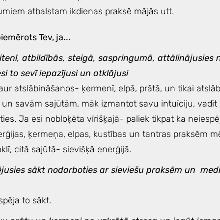
kumiem atbalstam ikdienas praksē mājās utt.
piemērots Tev, ja...
itenī, atbildībās, steigā, saspringumā, attālinājusies 
si to sevī iepazījusi un atklājusi
aur atslābināšanos- ķermenī, elpā, prātā, un tikai atslā
i un savām sajūtām, māk izmantot savu intuīciju, vadīt
pēties. Ja esi nobloķēta vīrišķajā- paliek tikpat ka neiesp
erģijas, ķermeņa, elpas, kustības un tantras praksēm m
klī, citā sajūtā- sievišķā enerģijā.
ējusies sākt nodarboties ar sieviešu praksēm un medit
espēja to sākt.