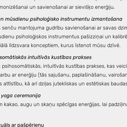
armonizēšanai un savienošanai ar sievišķo enerģiju.
 un mūsdienu psiholoģisko instrumentu izmantošana
 senču mantojuma gudrību savienošanai ar savas dzim
ienu psiholoģiskos instrumentus pašizziņai un kalibrēš
iālā līdzsvara konceptiem, kurus īstenot mūsu dzīvē.
omātiskās intuitīvās kustības prakses
n psihosomātiskās, intuitīvās kustības prakses, kas vei
 darbu ar enerģiju (tās sajušanu, paplašināšanu, vairoša
 attīstību, kā arī dziļas jutekliskas un estētiskas baudas
 yoga ceremonija
m kakao, augu un skaņu spēcīgas enerģijas, lai padziļi
ituāls ar pašpērienu