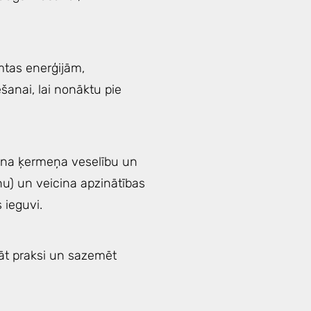
tas enerģijām,
anai, lai nonāktu pie
cina ķermeņa veselību un
nu) un veicina apzinātības
 ieguvi.
nāt praksi un sazemēt