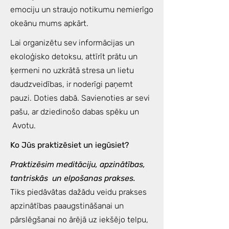
emociju un straujo notikumu nemierīgo
okeānu mums apkārt.
Lai organizētu sev informācijas un
ekoloģisko detoksu, attīrīt prātu un
ķermeni no uzkrātā stresa un lietu
daudzveidības, ir noderīgi paņemt
pauzi. Doties dabā. Savienoties ar sevi
pašu, ar dziedinošo dabas spēku un
Avotu.
Ko Jūs praktizēsiet un iegūsiet?
Praktizēsim meditāciju, apzinātības,
tantriskās un elpošanas prakses.
Tiks piedāvātas dažādu veidu prakses
apzinātības paaugstināšanai un
pārslēgšanai no ārējā uz iekšējo telpu,