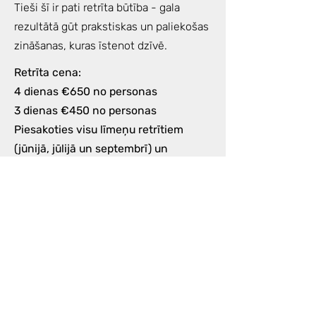
Tieši šī ir pati retrīta būtība - gala
rezultātā gūt prakstiskas un paliekošas
zināšanas, kuras īstenot dzīvē.
Retrīta cena:
4 dienas €650 no personas
3 dienas €450 no personas
Piesakoties visu līmeņu retrītiem
(jūnijā, jūlijā un septembrī) un
Equilibrium community- individuālā
atlaide
Tāpat, saskaņā ar Equilibrium filozofiju,
ja jūs jūtat impulsu, vēlmi,
nepieciešamību piedalīties retrītā, bet
cena priekš jums ir pa augstu - lūgums
vērsties personīgi, un mēs būsim
priecīgi atrast individuālu risinājumu.