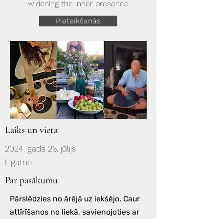
widening the inner presence
Pieteikšanās
Laiks un vieta
2024. gada 26. jūlijs
Līgatne
Par pasākumu
Pārslēdzies no ārējā uz iekšējo. Caur
attīrīšanos no liekā, savienojoties ar