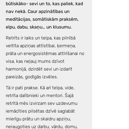
būtiskāko- sevi un to, kas paliek, kad
nav nekā. Caur apzinātības un
meditācijas, somātiskām praksēm,
elpu, dabu, skaņu… un klusumu.
Retrīts ir laiks un telpa, kas pilnībā
veltīta apziņas attīstībai, ķermeņa,
prāta un energosistēmas attīrīšanai no
visa, kas neļauj mums dzīvot
harmonijā, dzirdēt sevi un izdarīt
pareizās, godīgās izvēles.
Tā ir pati prakse. Kā arī telpa, vide,
retrīta dalībnieki un mentori. Šajā
retrītā mēs izvirzam sev uzdevumu
iemācīties pilsētas dzīvē saglabāt
mierīgu prātu un skaidru apziņu,
neraugoties uz darbu, vārdu, domu,