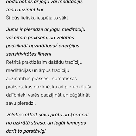
nodarboties ar jogu vai meditāciju,
taču neziniet kur
Šī būs lieliska iespēja to sākt.
Jums ir pieredze ar jogu, meditāciju
vai citām praksēm, un vēlaties
padziļināt apzinātības/ enerģijas
sensitivitātes līmeni
Retrītā praktizēsim dažādu tradīciju
meditācijas un ārpus tradīciju
apzinātības prakses, somātiskās
prakses, kas nozīmē, ka arī pieredzējuši
dalībnieki varēs padziļināt un bāgātināt
savu pieredzi.
Vēlaties attīrīt savu prātu un ķermeni
no uzkrātā stresa, un iegūt iemaņas
darīt to patstāvīgi