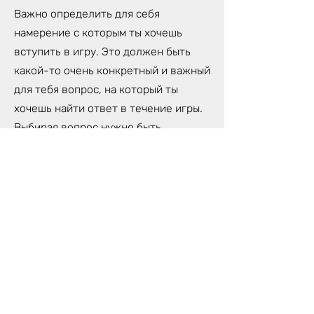
Важно определить для себя
намерение с которым ты хочешь
вступить в игру. Это должен быть
какой-то очень конкретный и важный
для тебя вопрос, на который ты
хочешь найти ответ в течение игры.
Выбирая вопрос нужно быть
предельно честным и искренним,
иначе игра может просто не
впустить тебя.
Тебе пригодится блокнот и ручка для
записей откровений, которые ты
получишь во время игры.
Для игры лучше всего использовать
компьютер, чтобы хорошо было
видно поле. Также, необходимо