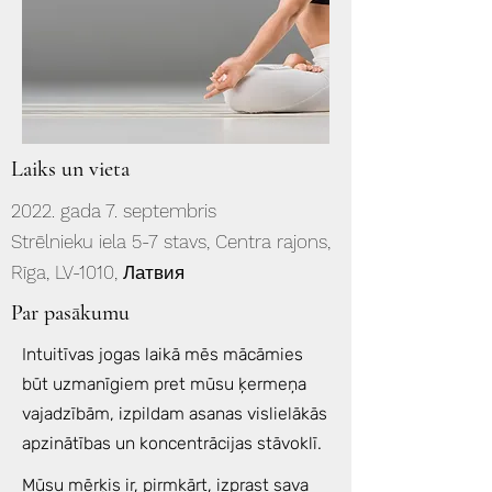
Laiks un vieta
2022. gada 7. septembris
Strēlnieku iela 5-7 stavs, Centra rajons,
Rīga, LV-1010, Латвия
Par pasākumu
Intuitīvas jogas laikā mēs mācāmies
būt uzmanīgiem pret mūsu ķermeņa
vajadzībām, izpildam asanas vislielākās
apzinātības un koncentrācijas stāvoklī.
Mūsu mērķis ir, pirmkārt, izprast sava