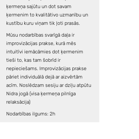
ķermeņa sajūtu un dot savam
ķermenim to kvalitātivo uzmanību un
kustību kuru viņam tik ļoti prasās.
Mūsu nodarbības svarīgā daļa ir
improvizācijas prakse, kurā mēs
intuitīvi iemācāmies dot ķermenim
tieši to, kas tam šobrīd ir
nepieciešams. Improvizācijas prakse
pāriet individuālā dejā ar aizvērtām
acīm. Noslēdzam sesiju ar dziļu atpūtu
Nidra jogā (visa ķermeņa pilnīga
relaksācija)
Nodarbības ilgums: 2h
Kad: trešdienās
18.30-20.30
Svētdienās
18.30-20.30